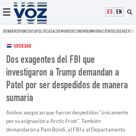
Voz.us
ESPAÑOL
ENGLISH
Menú
DONAR
HISPANOS
USA
POLITICA
SALUD
MUNDO
ECONOMÍA
INMIGRACIÓN
SOCIEDAD
ENTRE
SOCIEDAD
Dos exagentes del FBI que
investigaron a Trump demandan a
Patel por ser despedidos de manera
sumaria
Ambos aseguran que fueron despedidos "únicamente
por su asignación a Arctic Frost". También
demandaron a Pam Bondi, al FBI y al Departamento