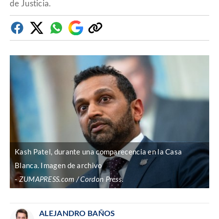
de Justicia.
Facebook
Twitter
Whatsapp
Google
Copiar
Discover
enlace
Kash Patel, durante una comparecencia en la Casa
Blanca. Imagen de archivo
ZUMAPRESS.com / Cordon Press
.
ALEJANDRO BAÑOS