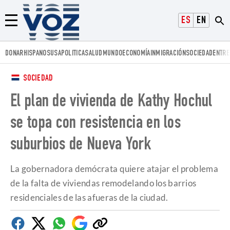
Voz.us
ESPAÑOL
ENGLISH
Menú
DONAR
HISPANOS
USA
POLITICA
SALUD
MUNDO
ECONOMÍA
INMIGRACIÓN
SOCIEDAD
ENTRE
SOCIEDAD
El plan de vivienda de Kathy Hochul
se topa con resistencia en los
suburbios de Nueva York
La gobernadora demócrata quiere atajar el problema
de la falta de viviendas remodelando los barrios
residenciales de las afueras de la ciudad.
Facebook
Twitter
Whatsapp
Google
Copiar