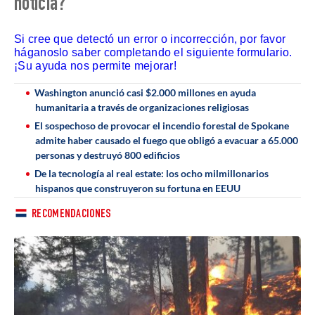
noticia?
Si cree que detectó un error o incorrección, por favor
háganoslo saber completando el siguiente formulario.
¡Su ayuda nos permite mejorar!
Washington anunció casi $2.000 millones en ayuda
humanitaria a través de organizaciones religiosas
El sospechoso de provocar el incendio forestal de Spokane
admite haber causado el fuego que obligó a evacuar a 65.000
personas y destruyó 800 edificios
De la tecnología al real estate: los ocho milmillonarios
hispanos que construyeron su fortuna en EEUU
RECOMENDACIONES