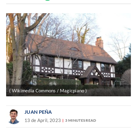
Discover
enlace
( Wikimedia Commons / Magicpiano )
JUAN PEÑA
13 de April, 2023
3 MINUTES READ