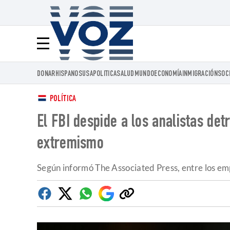
Voz.us
Menú
DONAR
HISPANOS
USA
POLITICA
SALUD
MUNDO
ECONOMÍA
INMIGRACIÓN
SOC
POLÍTICA
El FBI despide a los analistas de
extremismo
Según informó The Associated Press, entre los emp
Facebook
Twitter
Whatsapp
Google
Copiar
Discover
enlace