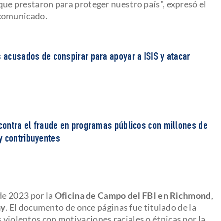
 que prestaron para proteger nuestro país", expresó el
 comunicado.
s acusados de conspirar para apoyar a ISIS y atacar
 contra el fraude en programas públicos con millones de
y contribuyentes
e 2023 por la
Oficina de Campo del FBI en Richmond
,
ay
. El documento de once páginas fue titulado de la
s violentos con motivaciones raciales o étnicas por la