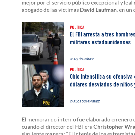
mejor por el servicio público excepcional y leal
abogado de las víctimas
David Laufman
, en un
POLÍTICA
El FBI arresta a tres hombre
militares estadounidenses
JOAQUÍN NÚÑEZ
POLÍTICA
Ohio intensifica su ofensiva
dólares desviados de niños 
CARLOS DOMINGUEZ
El memorando interno fue elaborado en enero d
cuando el director del FBI era
Christopher Wr
siguiente manera: "El interés de los extremista