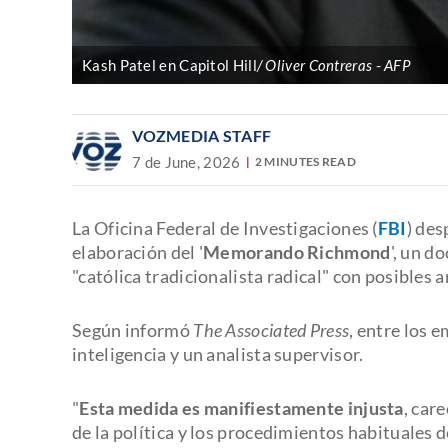
Kash Patel en Capitol Hill
/ Oliver Contreras
AFP
VOZMEDIA STAFF
7 de June, 2026
2 MINUTES READ
La Oficina Federal de Investigaciones (
FBI
) des
elaboración del '
Memorando Richmond
', un d
"católica tradicionalista radical" con posibles
Según informó
The Associated Press
, entre los 
inteligencia y un analista supervisor.
"
Esta medida es manifiestamente injusta
, car
de la política y los procedimientos habituales 