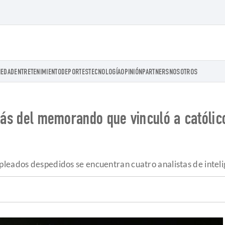
IEDAD
ENTRETENIMIENTO
DEPORTES
TECNOLOGÍA
OPINIÓN
PARTNERS
NOSOTROS
trás del memorando que vinculó a católico
leados despedidos se encuentran cuatro analistas de intelig