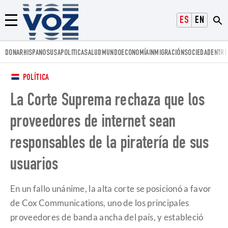
Voz.us
ESPAÑOL
ENGLISH
Menú
DONAR
HISPANOS
USA
POLITICA
SALUD
MUNDO
ECONOMÍA
INMIGRACIÓN
SOCIEDAD
ENTRE
POLÍTICA
La Corte Suprema rechaza que los
proveedores de internet sean
responsables de la piratería de sus
usuarios
En un fallo unánime, la alta corte se posicionó a favor
de Cox Communications, uno de los principales
proveedores de banda ancha del país, y estableció