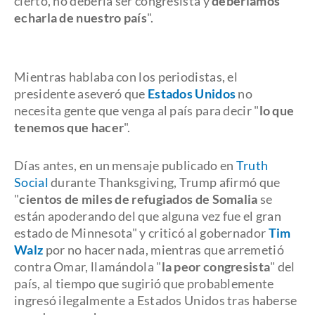
cierto, no debería ser congresista y
deberíamos
echarla de nuestro país
".
Mientras hablaba con los periodistas, el
presidente aseveró que
Estados Unidos
no
necesita gente que venga al país para decir "
lo que
tenemos que hacer
".
Días antes, en un mensaje publicado en
Truth
Social
durante
Thanksgiving
, Trump afirmó que
"
cientos de miles de refugiados de Somalia
se
están apoderando del que alguna vez fue el gran
estado de Minnesota" y criticó al gobernador
Tim
Walz
por no hacer nada, mientras que arremetió
contra Omar, llamándola "
la peor congresista
" del
país, al tiempo que sugirió que probablemente
ingresó ilegalmente a Estados Unidos tras haberse