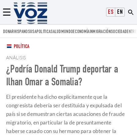
Voz.us
ESPAÑOL
ENGLISH
Menú
DONAR
HISPANOS
USA
POLITICA
SALUD
MUNDO
ECONOMÍA
INMIGRACIÓN
SOCIEDAD
ENTRE
POLÍTICA
ANÁLISIS
¿Podría Donald Trump deportar a
Ilhan Omar a Somalia?
El presidente ha dicho explícitamente que la
congresista debería ser destituida y expulsada del
país si se demuestran ciertas acusaciones de fraude
migratorio, en particular la de presuntamente
haberse casado con su hermano para obtener la