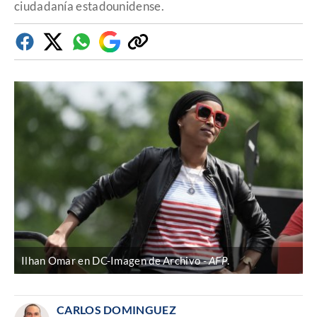
ciudadanía estadounidense.
Facebook
Twitter
Whatsapp
Google
Copiar
Discover
enlace
Ilhan Omar en DC-Imagen de Archivo
AFP
.
CARLOS DOMINGUEZ