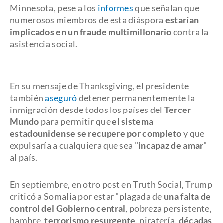
Minnesota, pese a los
informes
que señalan que
numerosos miembros de esta diáspora
estarían
implicados en un fraude multimillonario
contra la
asistencia social.
En su mensaje de Thanksgiving, el presidente
también
aseguró
detener permanentemente la
inmigración desde todos los países del
Tercer
Mundo
para permitir que
el sistema
estadounidense se recupere por completo
y que
expulsaría a cualquiera que sea "
incapaz de amar
"
al país.
En septiembre, en otro post en Truth Social, Trump
criticó a Somalia por estar "plagada de
una falta de
control del Gobierno central
, pobreza persistente,
hambre,
terrorismo resurgente
, piratería,
décadas