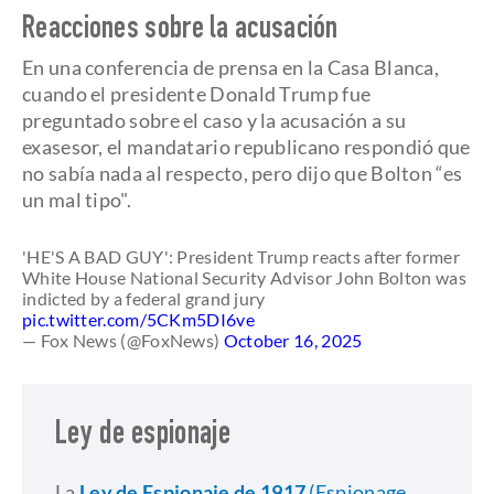
Reacciones sobre la acusación
En una conferencia de prensa en la Casa Blanca,
cuando el presidente Donald Trump fue
preguntado sobre el caso y la acusación a su
exasesor, el mandatario republicano respondió que
no sabía nada al respecto, pero dijo que Bolton “es
un mal tipo".
'HE'S A BAD GUY': President Trump reacts after former
White House National Security Advisor John Bolton was
indicted by a federal grand jury
pic.twitter.com/5CKm5DI6ve
— Fox News (@FoxNews)
October 16, 2025
Ley de espionaje
La
Ley de Espionaje de 1917
(Espionage