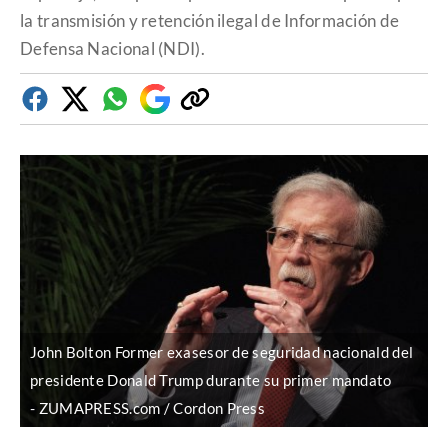
la transmisión y retención ilegal de Información de
Defensa Nacional (NDI).
Facebook
Twitter
Whatsapp
Google
Copiar
Discover
enlace
John Bolton Former exasesor de seguridad nacionald del
presidente Donald Trump durante su primer mandato
ZUMAPRESS.com / Cordon Press