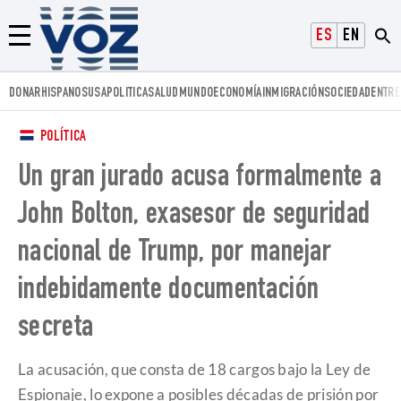
Voz.us
ESPAÑOL
ENGLISH
Menú
DONAR
HISPANOS
USA
POLITICA
SALUD
MUNDO
ECONOMÍA
INMIGRACIÓN
SOCIEDAD
ENTRE
POLÍTICA
Un gran jurado acusa formalmente a
John Bolton, exasesor de seguridad
nacional de Trump, por manejar
indebidamente documentación
secreta
La acusación, que consta de 18 cargos bajo la Ley de
Espionaje, lo expone a posibles décadas de prisión por