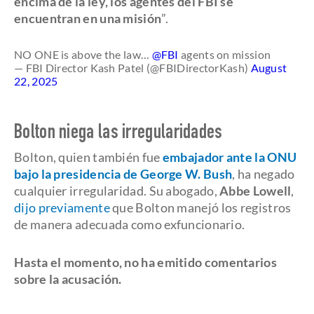
encima de la ley, los agentes del FBI se
encuentran en una misión
”.
NO ONE is above the law…
@FBI
agents on mission
— FBI Director Kash Patel (@FBIDirectorKash)
August
22, 2025
Bolton niega las irregularidades
Bolton, quien también fue
embajador ante la ONU
bajo la presidencia de George W. Bush
, ha negado
cualquier irregularidad. Su abogado,
Abbe Lowell
,
dijo previamente
que Bolton manejó los registros
de manera adecuada como exfuncionario.
Hasta el momento, no ha emitido comentarios
sobre la acusación.