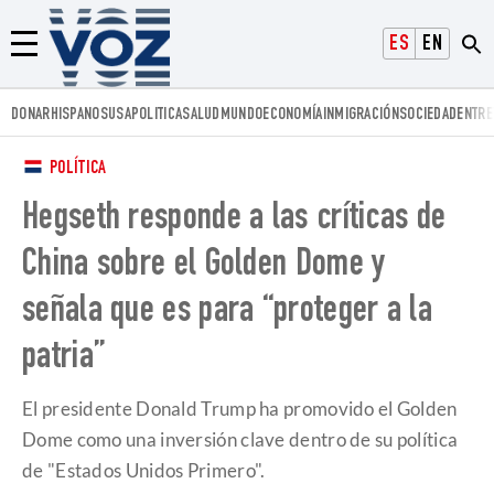
Voz.us
ESPAÑOL
ENGLISH
Menú
DONAR
HISPANOS
USA
POLITICA
SALUD
MUNDO
ECONOMÍA
INMIGRACIÓN
SOCIEDAD
ENTRE
POLÍTICA
Hegseth responde a las críticas de
China sobre el Golden Dome y
señala que es para “proteger a la
patria”
El presidente Donald Trump ha promovido el Golden
Dome como una inversión clave dentro de su política
de "Estados Unidos Primero".