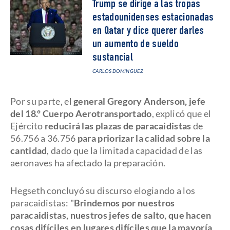
Trump se dirige a las tropas
estadounidenses estacionadas
en Qatar y dice querer darles
un aumento de sueldo
sustancial
CARLOS DOMINGUEZ
Por su parte, el
general Gregory Anderson, jefe
del 18.º Cuerpo Aerotransportado
, explicó que el
Ejército
reducirá las plazas de paracaidistas
de
56.756 a 36.756
para priorizar la calidad sobre la
cantidad
, dado que la limitada capacidad de las
aeronaves ha afectado la preparación.
Hegseth concluyó su discurso elogiando a los
paracaidistas: "
Brindemos por nuestros
paracaidistas, nuestros jefes de salto, que hacen
cosas difíciles en lugares difíciles que la mayoría