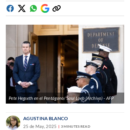
Facebook
Twitter
Whatsapp
Google
Copiar
Discover
enlace
Pete Hegseth en el Pentágono/ Saul Loeb (Archivo)
AFP
AGUSTINA BLANCO
25 de May, 2025
3 MINUTES READ