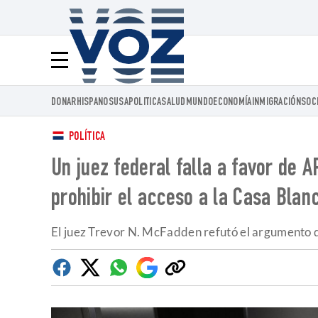
Voz.us
Menú
DONAR
HISPANOS
USA
POLITICA
SALUD
MUNDO
ECONOMÍA
INMIGRACIÓN
SOC
POLÍTICA
Un juez federal falla a favor de 
prohibir el acceso a la Casa Blan
El juez Trevor N. McFadden refutó el argumento de
Facebook
Twitter
Whatsapp
Google
Copiar
Discover
enlace