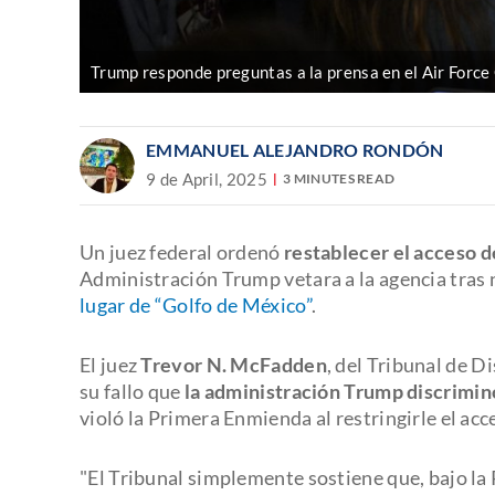
Trump responde preguntas a la prensa en el Air Force
EMMANUEL ALEJANDRO RONDÓN
9 de April, 2025
3 MINUTES READ
Un juez federal ordenó
restablecer el acceso 
Administración Trump vetara a la agencia tras
lugar de “Golfo de México”
.
El juez
Trevor N. McFadden
, del Tribunal de D
su fallo que
la administración Trump discrimin
violó la Primera Enmienda al restringirle el ac
"El Tribunal simplemente sostiene que, bajo la 