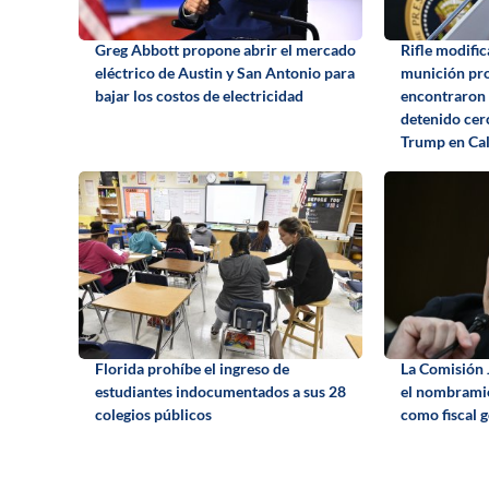
Greg Abbott propone abrir el mercado
Rifle modific
eléctrico de Austin y San Antonio para
munición pro
bajar los costos de electricidad
encontraron 
detenido cerc
Trump en Cal
Florida prohíbe el ingreso de
La Comisión 
estudiantes indocumentados a sus 28
el nombrami
colegios públicos
como fiscal 