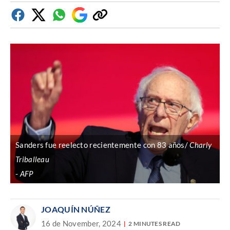
Facebook
Twitter
Whatsapp
Google
Copiar
Discover
enlace
Sanders fue reelecto recientemente con 83 años/
Charly
Triballeau
AFP
JOAQUÍN NÚÑEZ
16 de November, 2024
2 MINUTES READ