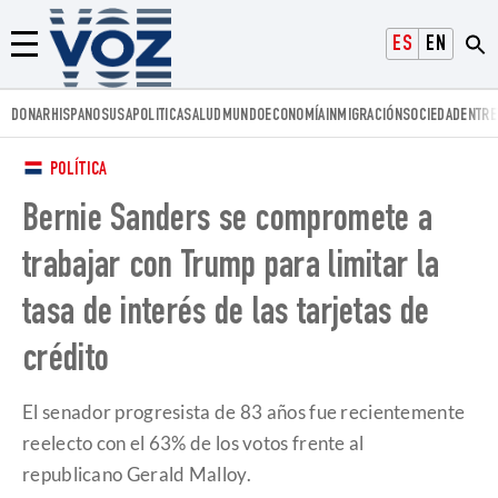
Voz.us
ESPAÑOL
ENGLISH
Menú
DONAR
HISPANOS
USA
POLITICA
SALUD
MUNDO
ECONOMÍA
INMIGRACIÓN
SOCIEDAD
ENTRE
POLÍTICA
Bernie Sanders se compromete a
trabajar con Trump para limitar la
tasa de interés de las tarjetas de
crédito
El senador progresista de 83 años fue recientemente
reelecto con el 63% de los votos frente al
republicano Gerald Malloy.