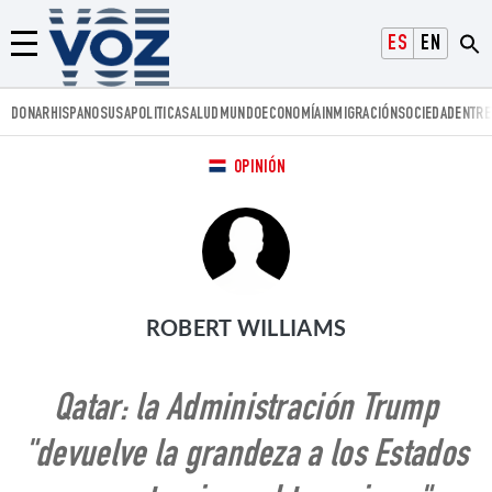
Voz.us
ESPAÑOL
ENGLISH
Menú
DONAR
HISPANOS
USA
POLITICA
SALUD
MUNDO
ECONOMÍA
INMIGRACIÓN
SOCIEDAD
ENTRE
OPINIÓN
ROBERT WILLIAMS
Qatar: la Administración Trump
"devuelve la grandeza a los Estados