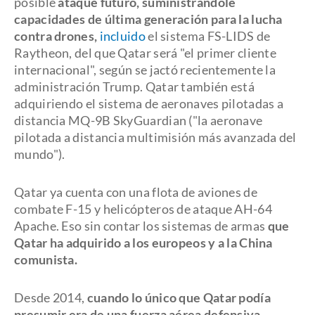
posible
ataque futuro, suministrándole
capacidades de última generación para la lucha
contra drones,
incluido
el sistema FS-LIDS de
Raytheon, del que Qatar será "el primer cliente
internacional", según se jactó recientemente la
administración Trump. Qatar también está
adquiriendo el sistema de aeronaves pilotadas a
distancia MQ-9B SkyGuardian ("la aeronave
pilotada a distancia multimisión más avanzada del
mundo").
Qatar ya cuenta con una flota de aviones de
combate F-15 y helicópteros de ataque AH-64
Apache. Eso sin contar los sistemas de armas
que
Qatar ha adquirido a los europeos y a la China
comunista.
Desde 2014,
cuando lo único que Qatar podía
presumir era de una fuerza aérea defensiva