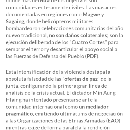
donde más del
64%
de los objetivos son
comunidades enteramente civiles. Las masacres
documentadas en regiones como
Magwe
y
Sagaing
, donde helicópteros militares
bombardearon celebraciones comunitarias del año
nuevo tradicional,
no son daños colaterales
; son la
ejecución deliberada de los "Cuatro Cortes" para
sembrar el terror y desarticular el apoyo social a
las Fuerzas de Defensa del Pueblo (
PDF
).
Esta intensificación de la violencia destapa la
absoluta falsedad de las "
ofertas de paz
" de la
junta, configurando la primera gran línea de
análisis de la crisis actual. El dictador Min Aung
Hlaing
ha intentado presentarse ante la
comunidad internacional como
un mediador
pragmático
, emitiendo ultimátums de negociación
a las Organizaciones de las Etnias Armadas (
EAO
)
mientras exige de forma paralela la rendición