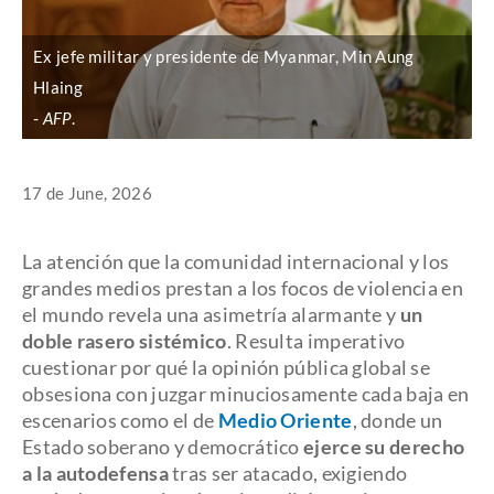
Ex jefe militar y presidente de Myanmar, Min Aung
Hlaing
AFP
.
17 de June, 2026
La atención que la comunidad internacional y los
grandes medios prestan a los focos de violencia en
el mundo revela una asimetría alarmante y
un
doble rasero sistémico
. Resulta imperativo
cuestionar por qué la opinión pública global se
obsesiona con juzgar minuciosamente cada baja en
escenarios como el de
Medio Oriente
, donde un
Estado soberano y democrático
ejerce su derecho
a la autodefensa
tras ser atacado, exigiendo