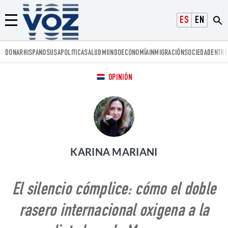
Voz.us
ESPAÑOL
ENGLISH
Menú
DONAR
HISPANOS
USA
POLITICA
SALUD
MUNDO
ECONOMÍA
INMIGRACIÓN
SOCIEDAD
ENTRE
OPINIÓN
KARINA MARIANI
El silencio cómplice: cómo el doble
rasero internacional oxigena a la