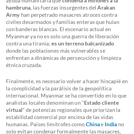
ayuda humanitaria que
condena a millones a la
hambruna
, las fuerzas insurgentes del
Arakan
Army
han perpetrado masacres atroces contra
civiles desarmados y familias enteras que huían
con banderas blancas. El escenario actual en
Myanmar ya no es solo una guerra de liberación
contra una tiranía;
es un terreno balcanizado
donde las poblaciones más vulnerables se
enfrentan a dinámicas de persecución y limpieza
étnica cruzada.
Finalmente, es necesario volver a hacer hincapié en
la complicidad y la parálisis de la geopolítica
internacional. Myanmar se ha convertido en lo que
analistas locales denominan un "
Estado cliente
virtual
" de potencias regionales que priorizan la
estabilidad comercial por encima de las vidas
humanas. Países limítrofes como
China
e
India
no
solo evitan condenar formalmente las masacres,