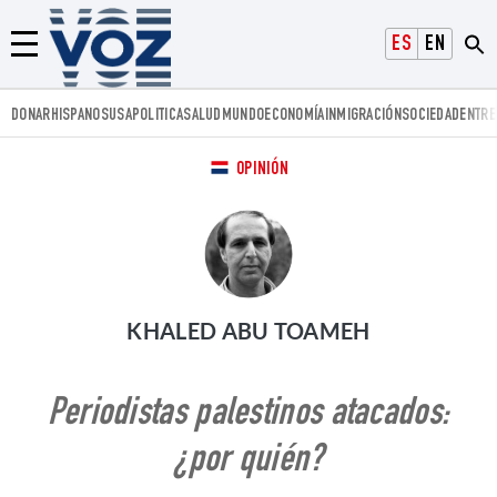
Voz.us
ESPAÑOL
ENGLISH
Menú
DONAR
HISPANOS
USA
POLITICA
SALUD
MUNDO
ECONOMÍA
INMIGRACIÓN
SOCIEDAD
ENTRE
OPINIÓN
KHALED ABU TOAMEH
Periodistas palestinos atacados:
¿por quién?