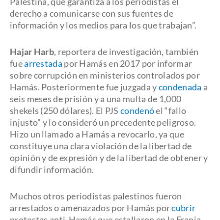
Palestina, que garantiza a los periodistas el
derecho a comunicarse con sus fuentes de
información y los medios para los que trabajan”.
Hajar Harb
, reportera de investigación, también
fue
arrestada
por Hamás en 2017 por informar
sobre corrupción en ministerios controlados por
Hamás. Posteriormente fue juzgada y
condenada
a
seis meses de prisión y a una multa de 1,000
shekels (250 dólares). El PJS
condenó
el “fallo
injusto” y lo consideró un precedente peligroso.
Hizo un llamado a Hamás a revocarlo, ya que
constituye una clara violación de la libertad de
opinión y de expresión y de la libertad de obtener y
difundir información.
Muchos otros periodistas palestinos fueron
arrestados o amenazados por Hamás por
cubrir
protestas anti-Hamás que estallaron en la Franja