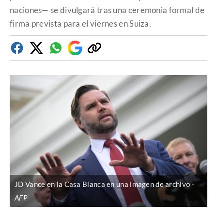
naciones— se divulgará tras una ceremonia formal de
firma prevista para el viernes en Suiza.
Facebook
Twitter
Whatsapp
Google
Copiar
Discover
enlace
JD Vance en la Casa Blanca en una imagen de archivo
AFP