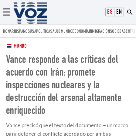
Voz.us
ESPAÑOL
ENGLISH
Menú
DONAR
HISPANOS
USA
POLITICA
SALUD
MUNDO
ECONOMÍA
INMIGRACIÓN
SOCIEDAD
ENTRE
MUNDO
Vance responde a las críticas del
acuerdo con Irán: promete
inspecciones nucleares y la
destrucción del arsenal altamente
enriquecido
Vance precisó que el texto del documento —un marco
para detener el conflicto acordado por ambas