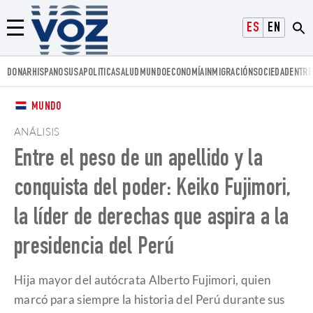
Voz.us
ESPAÑOL
ENGLISH
Menú
DONAR
HISPANOS
USA
POLITICA
SALUD
MUNDO
ECONOMÍA
INMIGRACIÓN
SOCIEDAD
ENTRE
MUNDO
ANÁLISIS
Entre el peso de un apellido y la
conquista del poder: Keiko Fujimori,
la líder de derechas que aspira a la
presidencia del Perú
Hija mayor del autócrata Alberto Fujimori, quien
marcó para siempre la historia del Perú durante sus