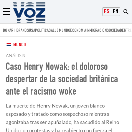
Voz.us
ESPAÑOL
ENGLISH
Menú
DONAR
HISPANOS
USA
POLITICA
SALUD
MUNDO
ECONOMÍA
INMIGRACIÓN
SOCIEDAD
ENTRE
MUNDO
ANÁLISIS
Caso Henry Nowak: el doloroso
despertar de la sociedad británica
ante el racismo woke
La muerte de Henry Nowak, un joven blanco
esposado y tratado como sospechoso mientras
agonizaba tras ser apuñalado, ha sacudido al Reino
Unido con protestas y ha reabierto con fuerza el