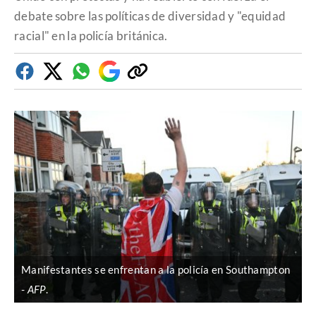
debate sobre las políticas de diversidad y "equidad
racial" en la policía británica.
Facebook
Twitter
Whatsapp
Google
Copiar
Discover
enlace
Manifestantes se enfrentan a la policía en Southampton
AFP
.