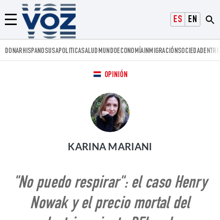
Voz.us
ESPAÑOL
ENGLISH
Menú
DONAR
HISPANOS
USA
POLITICA
SALUD
MUNDO
ECONOMÍA
INMIGRACIÓN
SOCIEDAD
ENTRE
OPINIÓN
KARINA MARIANI
"No puedo respirar": el caso Henry
Nowak y el precio mortal del