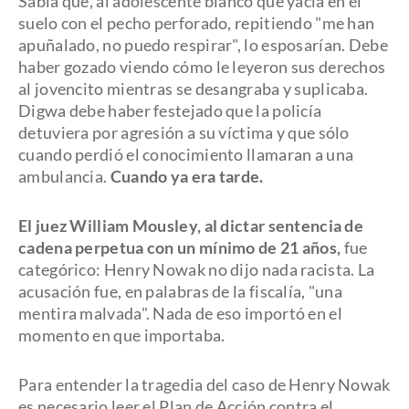
Sabía que, al adolescente blanco que yacía en el
suelo con el pecho perforado, repitiendo "me han
apuñalado, no puedo respirar", lo esposarían. Debe
haber gozado viendo cómo le leyeron sus derechos
al jovencito mientras se desangraba y suplicaba.
Digwa debe haber festejado que la policía
detuviera por agresión a su víctima y que sólo
cuando perdió el conocimiento llamaran a una
ambulancia.
Cuando ya era tarde.
El juez William Mousley, al dictar sentencia de
cadena perpetua con un mínimo de 21 años,
fue
categórico: Henry Nowak no dijo nada racista. La
acusación fue, en palabras de la fiscalía, "una
mentira malvada". Nada de eso importó en el
momento en que importaba.
Para entender la tragedia del caso de Henry Nowak
es necesario leer el Plan de Acción contra el