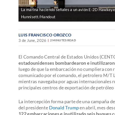
La marina haciendo señales a un avión E‑2D Hawkeye
Hunnisett/Handout
LUIS FRANCISCO OROZCO
3 de June, 2026
2 MINUTES READ
El Comando Central de Estados Unidos (CENT
estadounidenses bombardearon e inutilizaron u
luego de que la embarcación no cumpliera con r
comunicado por el comando, el petrolero M/T L
mientras navegaba por aguas internacionales rum
principales centros de exportación de petróleo 
La intercepción forma parte de una campaña de
del presidente
Donald Trump
en abril, mes desd
122 embarcaciones e inutilizado seis buques c