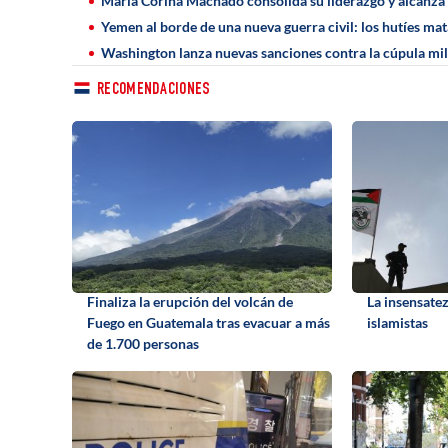
María Corina Machado consolida su liderazgo y alcanza 
Yemen al borde de una nueva guerra civil: los hutíes ma
Washington lanza nuevas sanciones contra la cúpula mil
RECOMENDACIONES
Finaliza la erupción del volcán de
La insensatez
Fuego en Guatemala tras evacuar a más
islamistas
de 1.700 personas