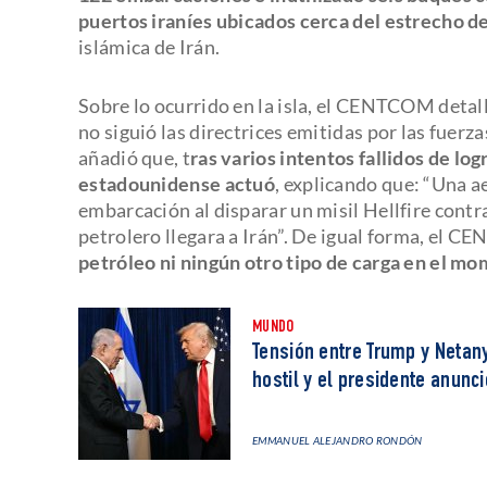
puertos iraníes ubicados cerca del estrecho 
islámica de Irán.
Sobre lo ocurrido en la isla, el CENTCOM detal
no siguió las directrices emitidas por las fuer
añadió que, t
ras varios intentos fallidos de lo
estadounidense actuó
, explicando que: “Una a
embarcación al disparar un misil Hellfire contr
petrolero llegara a Irán”. De igual forma, el
petróleo ni ningún otro tipo de carga en el m
MUNDO
Tensión entre Trump y Netany
hostil y el presidente anunci
EMMANUEL ALEJANDRO RONDÓN