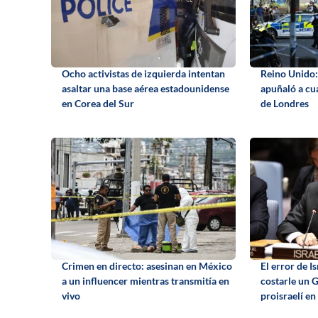
Ocho activistas de izquierda intentan
Reino Unido:
asaltar una base aérea estadounidense
apuñaló a cu
en Corea del Sur
de Londres
Crimen en directo: asesinan en México
El error de I
a un influencer mientras transmitía en
costarle un 
vivo
proisraelí e