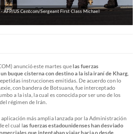
AFP/US Centcom/Sergeant First Class Michael
COM) anunció este martes que
las fuerzas
n buque cisterna con destino a la isla iraní de Kharg
,
epetidas instrucciones emitidas. De acuerdo con lo
exie, con bandera de Botsuana, fue interceptado
bo a la isla, la cual es conocida por ser uno de los
del régimen de Irán.
 aplicación más amplia lanzada por la Administración
e el cual l
as fuerzas estadounidenses han desviado
omerciales que intentaban viajar hacia o desde