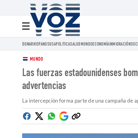
Voz.us
Menú
DONAR
HISPANOS
USA
POLITICA
SALUD
MUNDO
ECONOMÍA
INMIGRACIÓN
SOC
MUNDO
Las fuerzas estadounidenses bomba
advertencias
La intercepción forma parte de una campaña de ap
Facebook
Twitter
Whatsapp
Google
Copiar
Discover
enlace