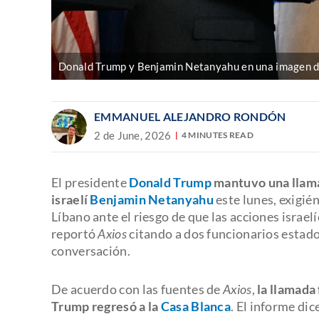
Donald Trump y Benjamin Netanyahu en una imagen d
EMMANUEL ALEJANDRO RONDÓN
2 de June, 2026
4 MINUTES READ
El presidente
Donald Trump
mantuvo una llama
israelí
Benjamin Netanyahu
este lunes, exigién
Líbano ante el riesgo de que las acciones israe
reportó
Axios
citando a dos funcionarios estad
conversación.
De acuerdo con las fuentes de
Axios
,
la llamada
Trump regresó a la
Casa Blanca
. El informe di