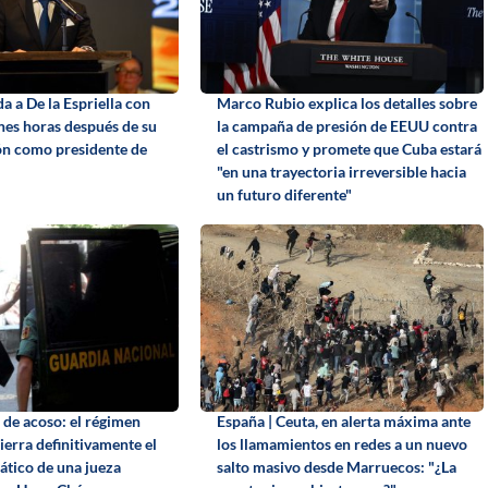
a a De la Espriella con
Marco Rubio explica los detalles sobre
nes horas después de su
la campaña de presión de EEUU contra
n como presidente de
el castrismo y promete que Cuba estará
"en una trayectoria irreversible hacia
un futuro diferente"
 de acoso: el régimen
España | Ceuta, en alerta máxima ante
ierra definitivamente el
los llamamientos en redes a un nuevo
tico de una jueza
salto masivo desde Marruecos: "¿La