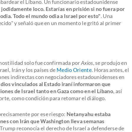
mbardear el Líbano. Un funcionario estadounidense
 jodidamente loco. Estarías en prisión si no fuera por
odia. Todo el mundo odia a Israel por esto"
. Una
cido" y señaló que en un momento le gritó al primer
hostilidad solo fue confirmada por
Axios
, se produjo en
el, Irán y los países de
Medio Oriente
. Horas antes, el
ones indirectas con negociadores estadounidenses en
ios vinculados al Estado iraní informaron que
iones de Israel tanto en Gaza como en el Líbano
, así
orte, como condición para retomar el diálogo.
precisamente por ese riesgo:
Netanyahu estaba
ones con Irán que Washington lleva semanas
n Trump reconocía el derecho de Israel a defenderse de