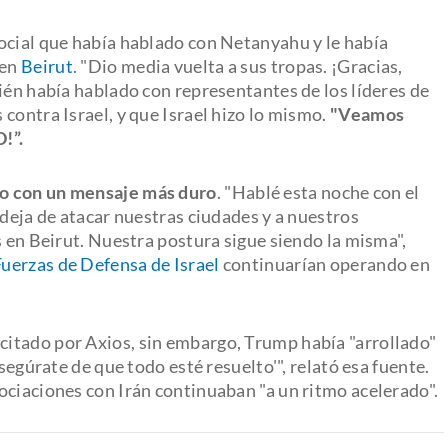
ocial que había hablado con Netanyahu y le había
 en
Beirut
. "Dio media vuelta a sus tropas. ¡Gracias,
ién había hablado con representantes de los líderes de
contra Israel, y que Israel hizo lo mismo.
"Veamos
!”.
do con un mensaje más duro
. "Hablé esta noche con el
 deja de atacar nuestras ciudades y a nuestros
s en Beirut. Nuestra postura sigue siendo la misma",
Fuerzas de Defensa de Israel
continuarían operando en
itado por Axios, sin embargo, Trump había "arrollado"
segúrate de que todo esté resuelto'", relató esa fuente.
ociaciones con Irán continuaban "a un ritmo acelerado".