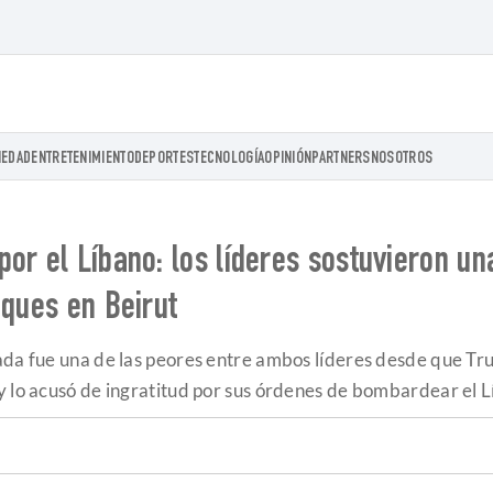
IEDAD
ENTRETENIMIENTO
DEPORTES
TECNOLOGÍA
OPINIÓN
PARTNERS
NOSOTROS
or el Líbano: los líderes sostuvieron una
aques en Beirut
ada fue una de las peores entre ambos líderes desde que Tr
y lo acusó de ingratitud por sus órdenes de bombardear el L