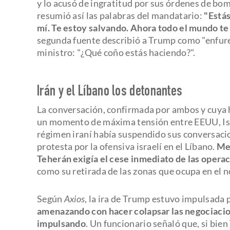
y lo acusó de ingratitud por sus órdenes de bo
resumió así las palabras del mandatario:
"Estás
mí. Te estoy salvando. Ahora todo el mundo te 
segunda fuente describió a Trump como "enfure
ministro: "¿Qué coño estás haciendo?".
Irán y el Líbano los detonantes
La conversación, confirmada por ambos y cuya 
un momento de máxima tensión entre EEUU, Isra
régimen iraní había suspendido sus conversaci
protesta por la ofensiva israelí en el Líbano.
Med
Teherán exigía el cese inmediato de las operac
como su retirada de las zonas que ocupa en el n
Según
Axios
, la ira de Trump estuvo impulsada 
amenazando con hacer colapsar las negociaci
impulsando
. Un funcionario señaló que, si bie