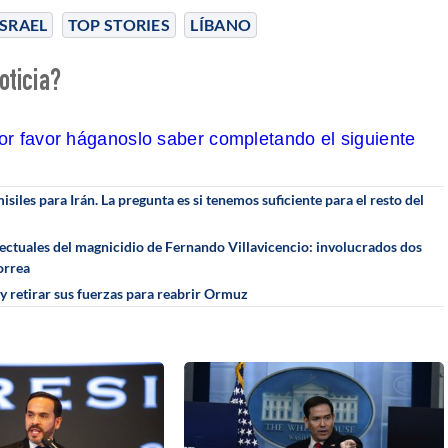
ISRAEL
TOP STORIES
LÍBANO
oticia?
por favor háganoslo saber completando el siguiente
iles para Irán. La pregunta es si tenemos suficiente para el resto del
electuales del magnicidio de Fernando Villavicencio: involucrados dos
orrea
y retirar sus fuerzas para reabrir Ormuz