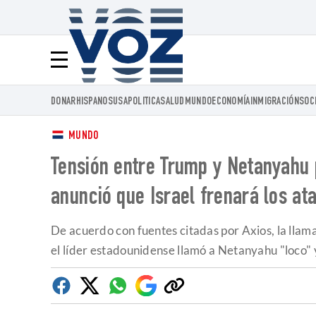
Voz.us
Menú
DONAR
HISPANOS
USA
POLITICA
SALUD
MUNDO
ECONOMÍA
INMIGRACIÓN
SOC
MUNDO
Tensión entre Trump y Netanyahu p
anunció que Israel frenará los at
De acuerdo con fuentes citadas por Axios, la llam
el líder estadounidense llamó a Netanyahu "loco" 
Facebook
Twitter
Whatsapp
Google
Copiar
Discover
enlace