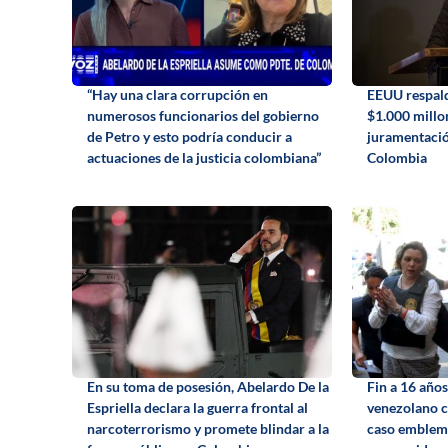
“Hay una clara corrupción en
EEUU respald
numerosos funcionarios del gobierno
$1.000 millo
de Petro y esto podría conducir a
juramentació
actuaciones de la justicia colombiana”
Colombia
En su toma de posesión, Abelardo De la
Fin a 16 años
Espriella declara la guerra frontal al
venezolano c
narcoterrorismo y promete blindar a la
caso emblemá