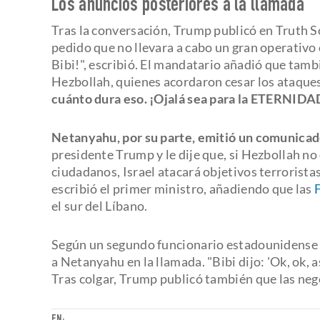
Los anuncios posteriores a la llamada
Tras la conversación, Trump publicó en Truth S
pedido que no llevara a cabo un gran operativo
Bibi!", escribió. El mandatario añadió que tamb
Hezbollah, quienes acordaron cesar los ataques 
cuánto dura eso. ¡Ojalá sea para la ETERNIDAD
Netanyahu, por su parte, emitió un comunica
presidente Trump y le dije que, si Hezbollah no
ciudadanos, Israel atacará objetivos terrorista
escribió el primer ministro, añadiendo que las
el sur del Líbano.
Según un segundo funcionario estadounidense c
a Netanyahu en la llamada. "Bibi dijo: 'Ok, ok, a
Tras colgar, Trump publicó también que las neg
EN: