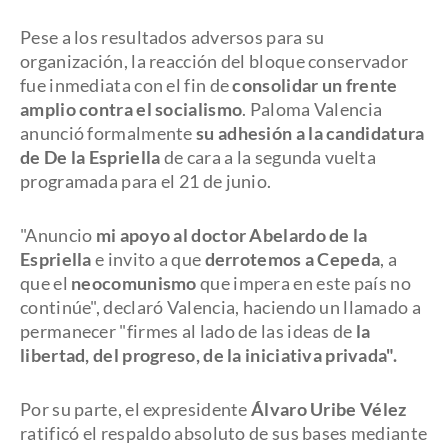
Pese a los resultados adversos para su
organización, la reacción del bloque conservador
fue inmediata con el fin de
consolidar un frente
amplio contra el socialismo
. Paloma Valencia
anunció formalmente
su adhesión a la candidatura
de De la Espriella
de cara a la segunda vuelta
programada para el 21 de junio.
"Anuncio
mi apoyo al doctor Abelardo de la
Espriella
e invito a que
derrotemos a Cepeda
, a
que el
neocomunismo
que impera en este país no
continúe", declaró Valencia, haciendo un llamado a
permanecer "firmes al lado de las ideas de
la
libertad, del progreso, de la iniciativa privada".
Por su parte, el expresidente
Álvaro Uribe Vélez
ratificó el respaldo absoluto de sus bases mediante