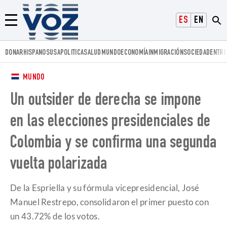
Voz.us
ESPAÑOL
ENGLISH
Menú
DONAR
HISPANOS
USA
POLITICA
SALUD
MUNDO
ECONOMÍA
INMIGRACIÓN
SOCIEDAD
ENTRE
MUNDO
Un outsider de derecha se impone
en las elecciones presidenciales de
Colombia y se confirma una segunda
vuelta polarizada
De la Espriella y su fórmula vicepresidencial, José
Manuel Restrepo, consolidaron el primer puesto con
un 43.72% de los votos.