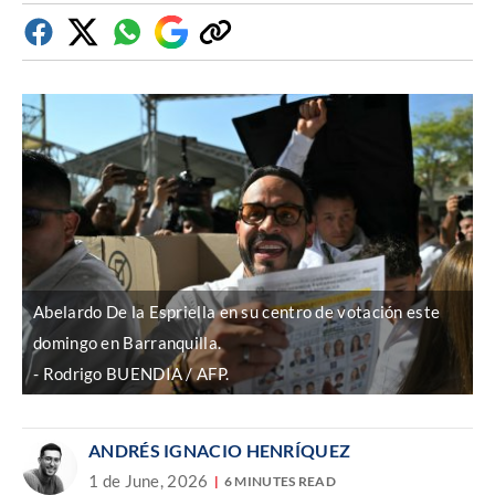
Facebook
Twitter
Whatsapp
Google
Copiar
Discover
enlace
Abelardo De la Espriella en su centro de votación este
domingo en Barranquilla.
Rodrigo BUENDIA / AFP.
ANDRÉS IGNACIO HENRÍQUEZ
1 de June, 2026
6 MINUTES READ