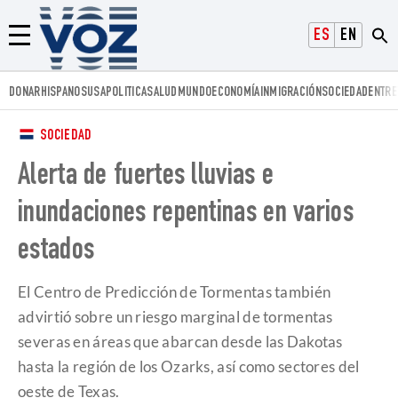
Voz.us
ESPAÑOL
ENGLISH
Menú
DONAR
HISPANOS
USA
POLITICA
SALUD
MUNDO
ECONOMÍA
INMIGRACIÓN
SOCIEDAD
ENTRE
SOCIEDAD
Alerta de fuertes lluvias e
inundaciones repentinas en varios
estados
El Centro de Predicción de Tormentas también
advirtió sobre un riesgo marginal de tormentas
severas en áreas que abarcan desde las Dakotas
hasta la región de los Ozarks, así como sectores del
oeste de Texas.