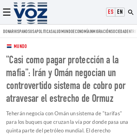
Voz.us
ESPAÑOL
ENGLISH
Menú
DONAR
HISPANOS
USA
POLITICA
SALUD
MUNDO
ECONOMÍA
INMIGRACIÓN
SOCIEDAD
ENTRE
MUNDO
"Casi como pagar protección a la
mafia": Irán y Omán negocian un
controvertido sistema de cobro por
atravesar el estrecho de Ormuz
Teherán negocia con Omán un sistema de "tarifas"
para los buques que cruzan la vía por donde pasa una
quinta parte del petróleo mundial. El derecho