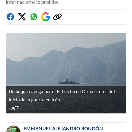
internacional lo prohíbe.
Facebook
Twitter
Whatsapp
Google
Copiar
Discover
enlace
Un buque navega por el Estrecho de Ormuz antes del
inicio de la guerra en Irán
AFP
EMMANUEL ALEJANDRO RONDÓN