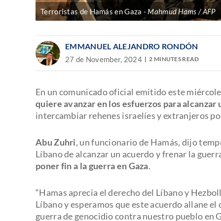
Terroristas de Hamás en Gaza
Mahmud Hams / AFP
EMMANUEL ALEJANDRO RONDÓN
27 de November, 2024
2 MINUTES READ
En un comunicado oficial emitido este miércol
quiere avanzar en los esfuerzos para alcanzar u
intercambiar rehenes israelíes y extranjeros po
Abu Zuhri
, un funcionario de Hamás, dijo temp
Líbano de alcanzar un acuerdo y frenar la guerr
poner fin a la guerra en Gaza
.
“Hamas aprecia el derecho del Líbano y Hezboll
Líbano y esperamos que este acuerdo allane el 
guerra de genocidio contra nuestro pueblo en G