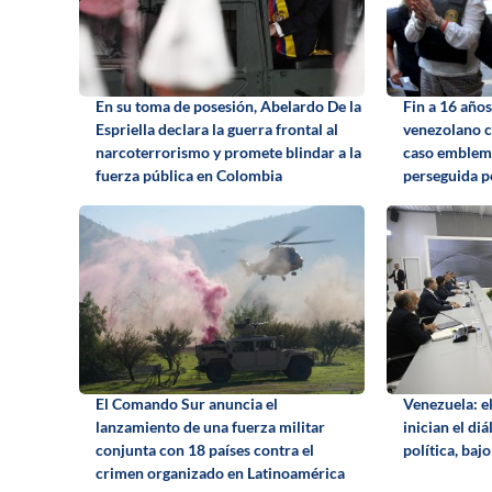
En su toma de posesión, Abelardo De la
Fin a 16 años
Espriella declara la guerra frontal al
venezolano c
narcoterrorismo y promete blindar a la
caso emblemá
fuerza pública en Colombia
perseguida 
El Comando Sur anuncia el
Venezuela: e
lanzamiento de una fuerza militar
inician el di
conjunta con 18 países contra el
política, baj
crimen organizado en Latinoamérica