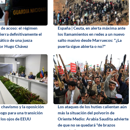
 de acoso: el régimen
España | Ceuta, en alerta máxima ante
ierra definitivamente el
los llamamientos en redes a un nuevo
tico de una jueza
salto masivo desde Marruecos: "¿La
por Hugo Chávez
puerta sigue abierta o no?"
l chavismo y la oposición
Los ataques de los hutíes calientan aún
álogo para una transición
más la situación del polvorín de
o los ojos de EEUU
Oriente Medio: Arabia Saudita advierte
de que no se quedará "de brazos