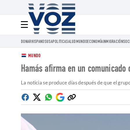
Voz.us
Menú
DONAR
HISPANOS
USA
POLITICA
SALUD
MUNDO
ECONOMÍA
INMIGRACIÓN
SOC
MUNDO
Hamás afirma en un comunicado of
La noticia se produce días después de que el grupo
Facebook
Twitter
Whatsapp
Google
Copiar
Discover
enlace