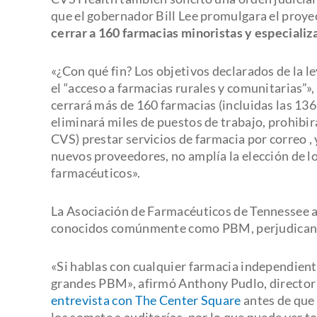
que el gobernador Bill Lee promulgara el proye
cerrar a 160 farmacias minoristas y especializ
«¿Con qué fin? Los objetivos declarados de la le
el “acceso a farmacias rurales y comunitarias”»
cerrará más de 160 farmacias (incluidas las 136
eliminará miles de puestos de trabajo, prohibi
CVS) prestar servicios de farmacia por correo
,
nuevos proveedores, no amplía la elección de lo
farmacéuticos».
La Asociación de Farmacéuticos de Tennessee a
conocidos comúnmente como PBM, perjudican a
«Si hablas con cualquier farmacia independient
grandes PBM», afirmó Anthony Pudlo, director 
entrevista con The Center Square
antes de que 
los somete a auditorías, por lo que puede ver t