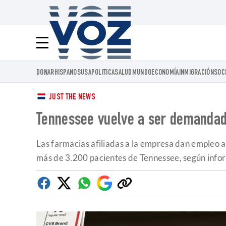
Voz.us
Menú
DONAR
HISPANOS
USA
POLITICA
SALUD
MUNDO
ECONOMÍA
INMIGRACIÓN
SOC
JUST THE NEWS
Tennessee vuelve a ser demandado
Las farmacias afiliadas a la empresa dan empleo
más de 3.200 pacientes de Tennessee, según info
Facebook
Twitter
Whatsapp
Google
Copiar
Discover
enlace