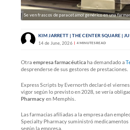
Se ven frascos de paracetamol genérico en una farma
KIM JARRETT | THE CENTER SQUARE | J
14 de June, 2026
4 MINUTES READ
Otra
empresa farmacéutica
ha demandado a
T
desprenderse de sus gestores de prestaciones.
Express Scripts by Evernorth declaró el viernes
vigor según lo previsto en 2028, se vería obliga
Pharmacy
en Memphis.
Las farmacias afiliadas a la empresa dan empl
Specialty Pharmacy suministró medicamentos 
según la empresa.