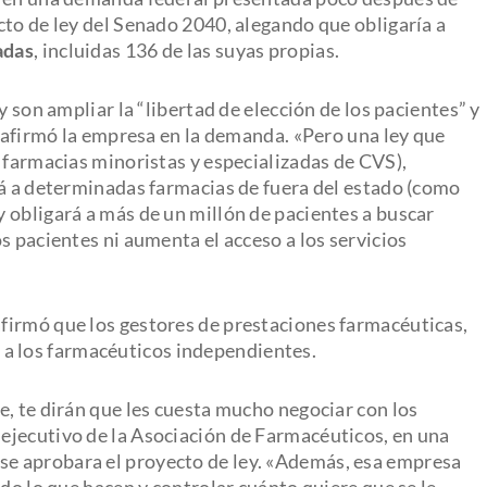
cto de ley del Senado 2040, alegando que obligaría a
adas
, incluidas 136 de las suyas propias.
y son ampliar la “libertad de elección de los pacientes” y
, afirmó la empresa en la demanda. «Pero una ley que
 farmacias minoristas y especializadas de CVS),
rá a determinadas farmacias de fuera del estado (como
 y obligará a más de un millón de pacientes a buscar
s pacientes ni aumenta el acceso a los servicios
firmó que los gestores de prestaciones farmacéuticas,
 los farmacéuticos independientes.
e, te dirán que les cuesta mucho negociar con los
ejecutivo de la Asociación de Farmacéuticos, en una
se aprobara el proyecto de ley. «Además, esa empresa
odo lo que hacen y controlar cuánto quiere que se le