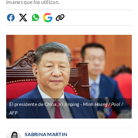
imanes que los utilizan.
Facebook
Twitter
Whatsapp
Google
Copiar
Discover
enlace
El presidente de China, Xi Jinping
Minh Hoang / Pool /
AFP
SABRINA MARTIN