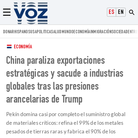
Voz.us
ESPAÑOL
ENGLISH
Menú
DONAR
HISPANOS
USA
POLITICA
SALUD
MUNDO
ECONOMÍA
INMIGRACIÓN
SOCIEDAD
ENTRE
ECONOMÍA
China paraliza exportaciones
estratégicas y sacude a industrias
globales tras las presiones
arancelarias de Trump
Pekín domina casi por completo el suministro global
de materiales críticos: refina el 99% de los metales
pesados de tierras raras y fabrica el 90% de los