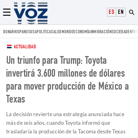
Voz.us
ESPAÑOL
ENGLISH
Menú
DONAR
HISPANOS
USA
POLITICA
SALUD
MUNDO
ECONOMÍA
INMIGRACIÓN
SOCIEDAD
ENTRE
ACTUALIDAD
Un triunfo para Trump: Toyota
invertirá 3.600 millones de dólares
para mover producción de México a
Texas
La decisión revierte una estrategia anunciada hace
más de seis años, cuando Toyota informó que
trasladaría la producción de la Tacoma desde Texas