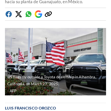
hacia su planta de Guanajuato, en México.
Facebook
Twitter
Whatsapp
Google
Copiar
Discover
enlace
US flags fly outside a Toyota dealership in Alhambra,
California, on March 27, 2025.
AFP
LUIS FRANCISCO OROZCO