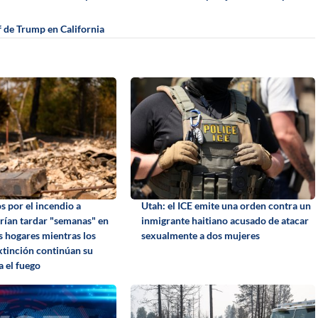
 de Trump en California
s por el incendio a
Utah: el ICE emite una orden contra un
ían tardar "semanas" en
inmigrante haitiano acusado de atacar
s hogares mientras los
sexualmente a dos mujeres
xtinción continúan su
a el fuego