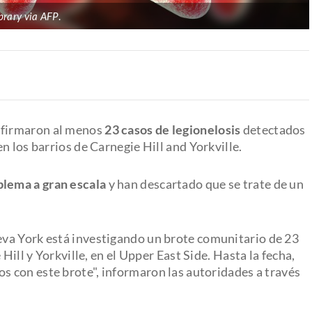
brary via AFP
.
firmaron al menos
23 casos de legionelosis
detectados
n los barrios de Carnegie Hill and Yorkville.
blema a gran escala
y han descartado que se trate de un
va York está investigando un brote comunitario de 23
Hill y Yorkville, en el Upper East Side. Hasta la fecha,
s con este brote", informaron las autoridades a través