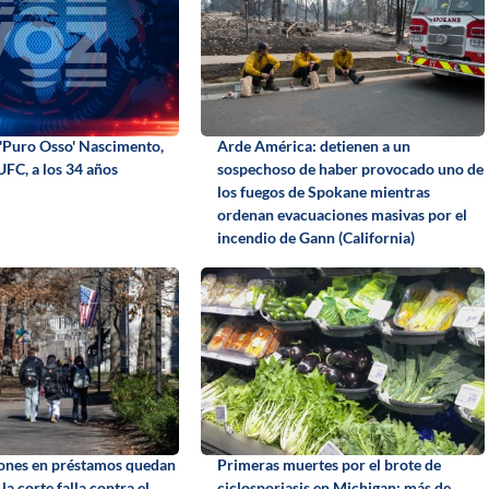
'Puro Osso' Nascimento,
Arde América: detienen a un
UFC, a los 34 años
sospechoso de haber provocado uno de
los fuegos de Spokane mientras
ordenan evacuaciones masivas por el
incendio de Gann (California)
ones en préstamos quedan
Primeras muertes por el brote de
a corte falla contra el
ciclosporiasis en Michigan: más de