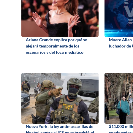
Ariana Grande explica por qué se
Muere Allan 
alejará temporalmente de los
luchador de 
escenarios y del foco mediático
Nueva York: la ley antimascarillas de
$11.000 mill
Hochul contra el ICE no sobrevivió ni
condonados: l