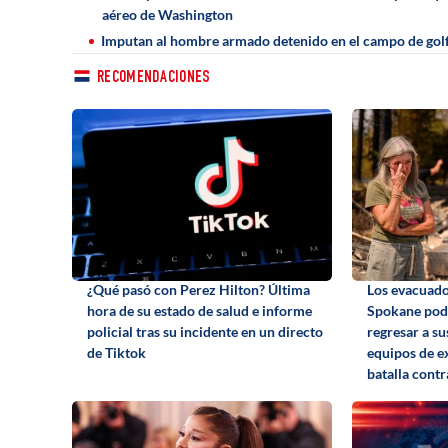
aéreo de Washington
Imputan al hombre armado detenido en el campo de golf
RECOMENDACIONES
¿Qué pasó con Perez Hilton? Última
Los evacuado
hora de su estado de salud e informe
Spokane podr
policial tras su incidente en un directo
regresar a su
de Tiktok
equipos de e
batalla contr