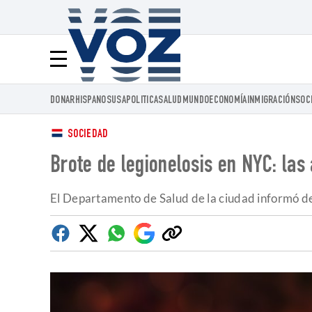
Voz.us
Menú
DONAR
HISPANOS
USA
POLITICA
SALUD
MUNDO
ECONOMÍA
INMIGRACIÓN
SOC
SOCIEDAD
Brote de legionelosis en NYC: las
El Departamento de Salud de la ciudad informó de 
Facebook
Twitter
Whatsapp
Google
Copiar
Discover
enlace