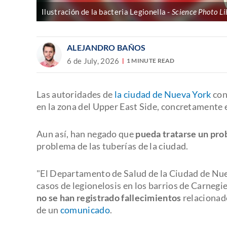
Ilustración de la bacteria Legionella
Science Photo Li
ALEJANDRO BAÑOS
6 de July, 2026
1 MINUTE READ
Las autoridades de
la ciudad de Nueva York
con
en la zona del Upper East Side, concretamente e
Aun así, han negado que
pueda tratarse un pro
problema de las tuberías de la ciudad.
"El Departamento de Salud de la Ciudad de Nue
casos de legionelosis en los barrios de Carnegie 
no se han registrado fallecimientos
relacionado
de un
comunicado
.