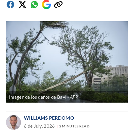
Facebook
Twitter
Whatsapp
Google
Copiar
Discover
enlace
Imagen de los daños de Bavi
AFP.
WILLIAMS PERDOMO
6 de July, 2026
2 MINUTES READ