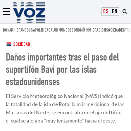
Voz.us
ESPAÑOL
ENGLISH
Menú
DONAR
HISPANOS
USA
POLITICA
SALUD
MUNDO
ECONOMÍA
INMIGRACIÓN
SOCIEDAD
ENTRE
SOCIEDAD
Daños importantes tras el paso del
supertifón Bavi por las islas
estadounidenses
El Servicio Meteorológico Nacional (NWS) indicó que
la totalidad de la isla de Rota, la más meridional de las
Marianas del Norte, se encontraba en el ojo del tifón,
el cual se alejaba "muy lentamente" hacia el oeste.