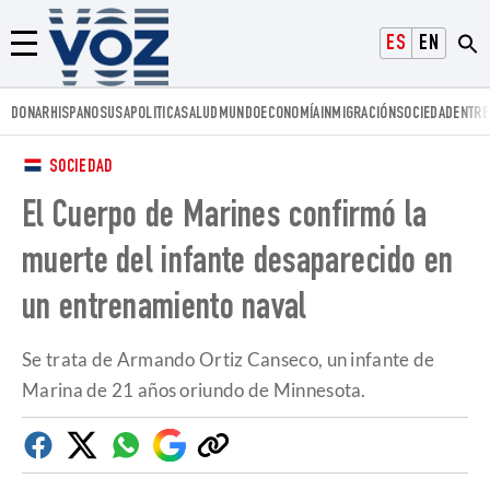
Voz.us
ESPAÑOL
ENGLISH
Menú
DONAR
HISPANOS
USA
POLITICA
SALUD
MUNDO
ECONOMÍA
INMIGRACIÓN
SOCIEDAD
ENTRE
SOCIEDAD
El Cuerpo de Marines confirmó la
muerte del infante desaparecido en
un entrenamiento naval
Se trata de Armando Ortiz Canseco, un infante de
Marina de 21 años oriundo de Minnesota.
Facebook
Twitter
Whatsapp
Google
Copiar
Discover
enlace