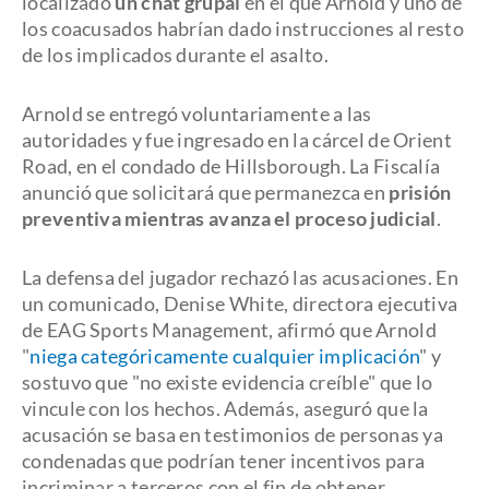
localizado
un chat grupal
en el que Arnold y uno de
los coacusados habrían dado instrucciones al resto
de los implicados durante el asalto.
Arnold se entregó voluntariamente a las
autoridades y fue ingresado en la cárcel de Orient
Road, en el condado de Hillsborough. La Fiscalía
anunció que solicitará que permanezca en
prisión
preventiva mientras avanza el proceso judicial
.
La defensa del jugador rechazó las acusaciones. En
un comunicado, Denise White, directora ejecutiva
de EAG Sports Management, afirmó que Arnold
"
niega categóricamente cualquier implicación
" y
sostuvo que "no existe evidencia creíble" que lo
vincule con los hechos. Además, aseguró que la
acusación se basa en testimonios de personas ya
condenadas que podrían tener incentivos para
incriminar a terceros con el fin de obtener