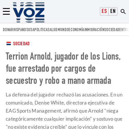
Voz.us
ESPAÑOL
ENGLISH
Menú
DONAR
HISPANOS
USA
POLITICA
SALUD
MUNDO
ECONOMÍA
INMIGRACIÓN
SOCIEDAD
ENTRE
SOCIEDAD
Terrion Arnold, jugador de los Lions,
fue arrestado por cargos de
secuestro y robo a mano armada
La defensa del jugador rechazó las acusaciones. En un
comunicado, Denise White, directora ejecutiva de
EAG Sports Management, afirmó que Arnold "niega
categóricamente cualquier implicación" y sostuvo que
"no existe evidencia creíble" que lo vincule con los