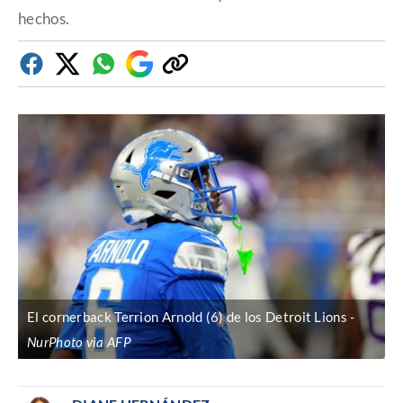
hechos.
Facebook
Twitter
Whatsapp
Google
Copiar
Discover
enlace
El cornerback Terrion Arnold (6) de los Detroit Lions
NurPhoto via AFP