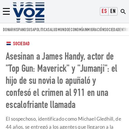
Voz.us
ESPAÑOL
ENGLISH
Menú
DONAR
HISPANOS
USA
POLITICA
SALUD
MUNDO
ECONOMÍA
INMIGRACIÓN
SOCIEDAD
ENTRE
SOCIEDAD
Asesinan a James Handy, actor de
"Top Gun: Maverick" y "Jumanji": el
hijo de su novia lo apuñaló y
confesó el crimen al 911 en una
escalofriante llamada
El sospechoso, identificado como Michael Gledhill, de
44 años, se entregó a los agentes que llegaron a la