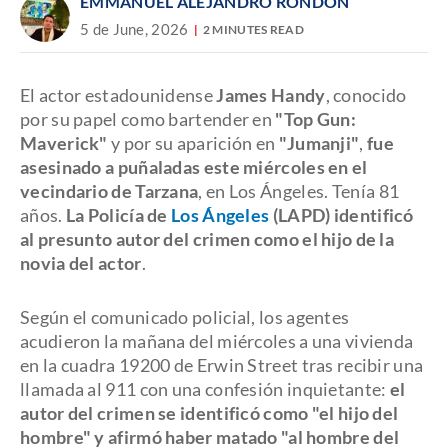
EMMANUEL ALEJANDRO RONDÓN
5 de June, 2026
2 MINUTES READ
El actor estadounidense
James Handy
, conocido
por su papel como bartender en
"Top Gun:
Maverick"
y por su aparición en
"Jumanji"
,
fue
asesinado a puñaladas este miércoles en el
vecindario de Tarzana
, en Los Ángeles. Tenía 81
años.
La Policía de
Los Ángeles
(LAPD) identificó
al presunto autor del crimen como el hijo de la
novia del actor
.
Según el comunicado policial, los agentes
acudieron la mañana del miércoles a una vivienda
en la cuadra 19200 de Erwin Street tras recibir una
llamada al 911 con una confesión inquietante:
el
autor del crimen se identificó como "el hijo del
hombre" y afirmó haber matado "al hombre del