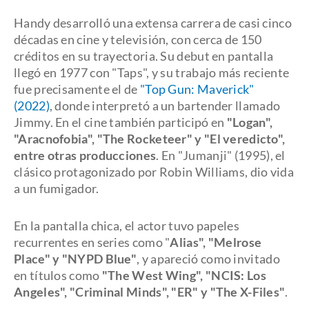
Handy desarrolló una extensa carrera de casi cinco
décadas en cine y televisión, con cerca de 150
créditos en su trayectoria. Su debut en pantalla
llegó en 1977 con "Taps", y su trabajo más reciente
fue precisamente el de
"Top Gun: Maverick"
(2022)
, donde interpretó a un bartender llamado
Jimmy. En el cine también participó en
"Logan",
"Aracnofobia", "The Rocketeer" y "El veredicto",
entre otras producciones
. En "Jumanji" (1995), el
clásico protagonizado por Robin Williams, dio vida
a un fumigador.
En la pantalla chica, el actor tuvo papeles
recurrentes en series como "
Alias", "Melrose
Place" y "NYPD Blue"
, y apareció como invitado
en títulos como
"The West Wing", "NCIS: Los
Angeles", "Criminal Minds", "ER" y "The X-Files"
.