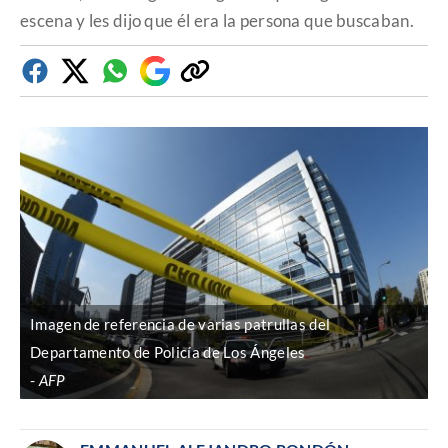
escena y les dijo que él era la persona que buscaban.
Facebook
Twitter
Whatsapp
Google
Copiar
Discover
enlace
Imagen de referencia de varias patrullas del
Departamento de Policía de Los Ángeles
AFP