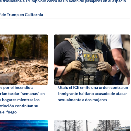
e trasladaba a Trump voló cerca de un avión de pasajeros en el espacio
 de Trump en California
s por el incendio a
Utah: el ICE emite una orden contra un
ían tardar "semanas" en
inmigrante haitiano acusado de atacar
s hogares mientras los
sexualmente a dos mujeres
xtinción continúan su
a el fuego