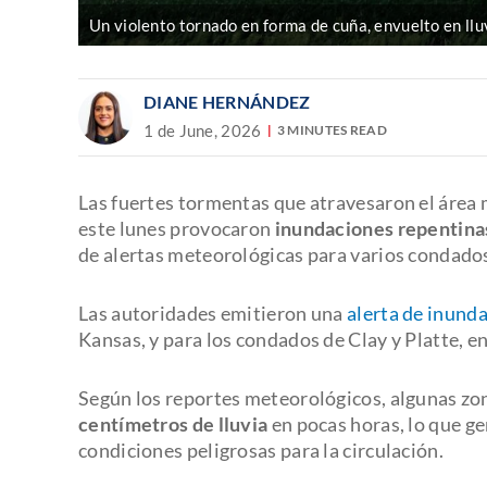
Un violento tornado en forma de cuña, envuelto en lluv
DIANE HERNÁNDEZ
1 de June, 2026
3 MINUTES READ
Las fuertes tormentas que atravesaron el área
este lunes provocaron
inundaciones repentina
de alertas meteorológicas para varios condado
Las autoridades emitieron una
alerta de inund
Kansas, y para los condados de Clay y Platte, e
Según los reportes meteorológicos, algunas zon
centímetros de lluvia
en pocas horas, lo que g
condiciones peligrosas para la circulación.