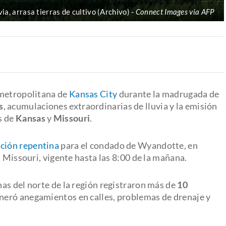
ia, arrasa tierras de cultivo (Archivo)
Connect Images via AFP
 metropolitana de
Kansas City
durante la madrugada de
s
, acumulaciones extraordinarias de lluvia y la emisión
s de
Kansas
y
Missouri
.
ación repentina
para el condado de Wyandotte, en
n Missouri, vigente hasta las 8:00 de la mañana.
as del norte de la región registraron más de
10
eneró anegamientos en calles, problemas de drenaje y