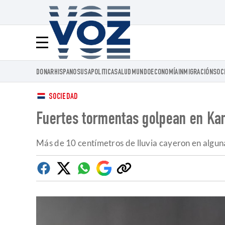
Voz.us
Menú
DONAR
HISPANOS
USA
POLITICA
SALUD
MUNDO
ECONOMÍA
INMIGRACIÓN
SOC
SOCIEDAD
Fuertes tormentas golpean en Kan
Más de 10 centímetros de lluvia cayeron en algun
Facebook
Twitter
Whatsapp
Google
Copiar
Discover
enlace