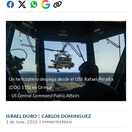
Facebook
Twitter
Whatsapp
Google
Copiar
Discover
enlace
Un helicóptero despega desde el USS Rafael Peralta
(DDG 115) en Ormuz
US Central Command Public Affairs
ISRAEL DURO
CARLOS DOMINGUEZ
1 de June, 2026
9 MINUTES READ