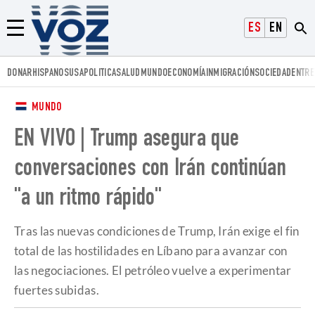
Voz.us
ESPAÑOL
ENGLISH
Menú
DONAR
HISPANOS
USA
POLITICA
SALUD
MUNDO
ECONOMÍA
INMIGRACIÓN
SOCIEDAD
ENTRE
MUNDO
EN VIVO | Trump asegura que
conversaciones con Irán continúan
"a un ritmo rápido"
Tras las nuevas condiciones de Trump, Irán exige el fin
total de las hostilidades en Líbano para avanzar con
las negociaciones. El petróleo vuelve a experimentar
fuertes subidas.