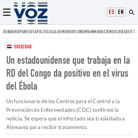
Voz.us
ESPAÑOL
ENGLISH
Menú
DONAR
HISPANOS
USA
POLITICA
SALUD
MUNDO
ECONOMÍA
INMIGRACIÓN
SOCIEDAD
ENTRE
SOCIEDAD
Un estadounidense que trabaja en la
RD del Congo da positivo en el virus
del Ébola
Un funcionario de los Centros para el Control y la
Prevención de Enfermedades (CDC) confirmó la
noticia. Se espera que el infectado sea trasladado a
Alemania para recibir tratamiento.