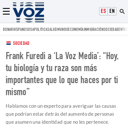
Voz.us
ESPAÑOL
ENGLISH
Menú
DONAR
HISPANOS
USA
POLITICA
SALUD
MUNDO
ECONOMÍA
INMIGRACIÓN
SOCIEDAD
ENTRE
SOCIEDAD
Frank Furedi a ‘La Voz Media’: “Hoy,
tu biología y tu raza son más
importantes que lo que haces por ti
mismo”
Hablamos con un experto para averiguar las causas
que podrían estar detrás del aumento de personas
que asumen una identidad que no les pertenece.