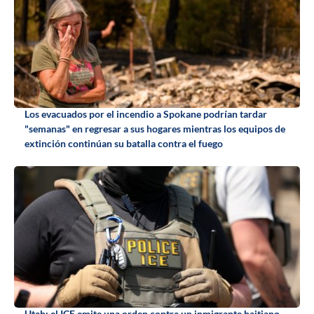
Los evacuados por el incendio a Spokane podrían tardar
"semanas" en regresar a sus hogares mientras los equipos de
extinción continúan su batalla contra el fuego
Utah: el ICE emite una orden contra un inmigrante haitiano