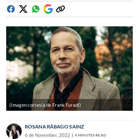
Facebook
Twitter
Whatsapp
Google
Copiar
Discover
enlace
(Imagen cortesía de Frank Furadi)
ROSANA RÁBAGO SAINZ
6 de November, 2022
4 MINUTES READ