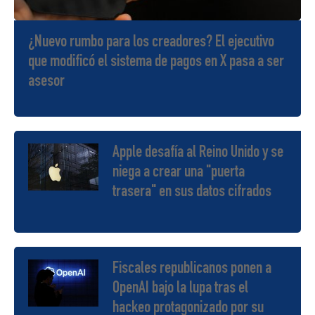
¿Nuevo rumbo para los creadores? El ejecutivo
que modificó el sistema de pagos en X pasa a ser
asesor
Apple desafía al Reino Unido y se
niega a crear una "puerta
trasera" en sus datos cifrados
Fiscales republicanos ponen a
OpenAI bajo la lupa tras el
hackeo protagonizado por su