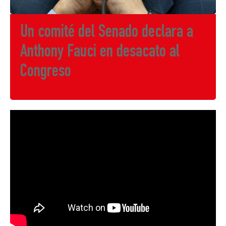
Un comité del Senado declara a
Anthony Fauci en desacato al
Congreso