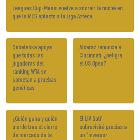
Leagues Cup: Messi vuelve a sonreír la noche en
que la MLS aplastó a la Liga Azteca
Sabalenka apoya
Alcaraz renuncia a
que todas las
Cincinnati: ¿peligra
jugadoras del
el US Open?
ranking WTA se
sometan a pruebas
genéticas
¿Quién gana y quién
El LIV Golf
pierde tras el cierre
sobrevivirá gracias a
de mercado de la
un "inversor