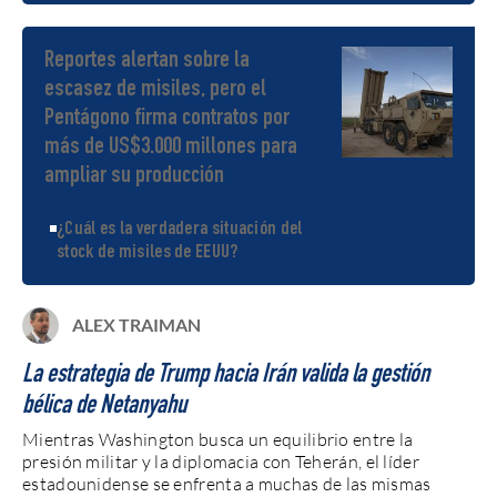
Reportes alertan sobre la
escasez de misiles, pero el
Pentágono firma contratos por
más de US$3.000 millones para
ampliar su producción
¿Cuál es la verdadera situación del
stock de misiles de EEUU?
ALEX TRAIMAN
La estrategia de Trump hacia Irán valida la gestión
bélica de Netanyahu
Mientras Washington busca un equilibrio entre la
presión militar y la diplomacia con Teherán, el líder
estadounidense se enfrenta a muchas de las mismas