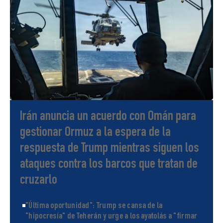
Irán anuncia un acuerdo con Omán para
gestionar Ormuz a la espera de la
respuesta de Trump mientras siguen los
ataques contra los barcos que tratan de
cruzarlo
"Última oportunidad": Trump se cansa de la
"hipocresía" de Teherán y urge a los ayatolás a "firmar