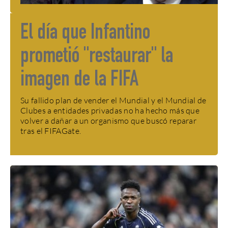
El día que Infantino
prometió "restaurar" la
imagen de la FIFA
Su fallido plan de vender el Mundial y el Mundial de
Clubes a entidades privadas no ha hecho más que
volver a dañar a un organismo que buscó reparar
tras el FIFAGate.