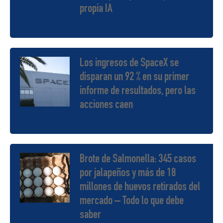
propia IA
Los ingresos de SpaceX se
disparan un 92 % en su primer
informe de resultados, pero las
acciones caen
Brote de Salmonella: 345 casos
por jalapeños y más de 18
millones de huevos retirados del
mercado – Todo lo que debe
saber