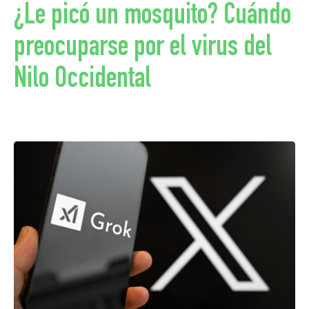
¿Le picó un mosquito? Cuándo
preocuparse por el virus del
Nilo Occidental