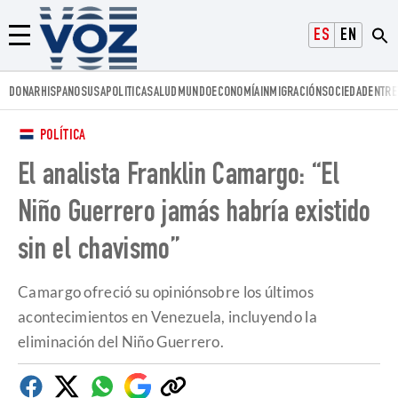
Voz.us
ESPAÑOL
ENGLISH
Menú
DONAR
HISPANOS
USA
POLITICA
SALUD
MUNDO
ECONOMÍA
INMIGRACIÓN
SOCIEDAD
ENTRE
POLÍTICA
El analista Franklin Camargo: “El
Niño Guerrero jamás habría existido
sin el chavismo”
Camargo ofreció su opiniónsobre los últimos
acontecimientos en Venezuela, incluyendo la
eliminación del Niño Guerrero.
Facebook
Twitter
Whatsapp
Google
Copiar