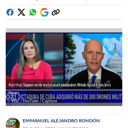
Facebook
Twitter
Whatsapp
Google
Copiar
Discover
enlace
Karina Yapor entrevista al senador Rick Scott en Voz
News
VOZ / YouTube / Captura
EMMANUEL ALEJANDRO RONDÓN