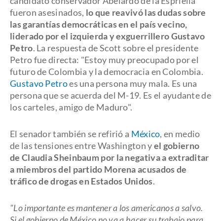
candidato conservador Abelardo de la Espriella
fueron asesinados,
lo que reavivó las dudas sobre
las garantías democráticas en el país vecino,
liderado por el izquierda y exguerrillero Gustavo
Petro
. La respuesta de Scott sobre el presidente
Petro fue directa: "Estoy muy preocupado por el
futuro de Colombia y la democracia en Colombia.
Gustavo Petro
es una persona muy mala. Es una
persona que se acuerda del M-19. Es el ayudante de
los carteles, amigo de Maduro".
El senador también se refirió a
México
, en medio
de las tensiones entre Washington y
el gobierno
de Claudia Sheinbaum por la negativa a extraditar
a miembros del partido Morena acusados de
tráfico de drogas en Estados Unidos
.
"Lo importante es mantener a los americanos a salvo.
Si el gobierno de México no va a hacer su trabajo para