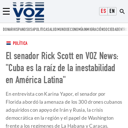
Voz.us
ESPAÑOL
ENGLISH
Menú
DONAR
HISPANOS
USA
POLITICA
SALUD
MUNDO
ECONOMÍA
INMIGRACIÓN
SOCIEDAD
ENTRE
POLÍTICA
El senador Rick Scott en VOZ News:
"Cuba es la raíz de la inestabilidad
en América Latina"
En entrevista con Karina Yapor, el senador por
Florida abordó la amenaza de los 300 drones cubanos
adquiridos con apoyo de Irán y Rusia, la crisis
democrática en la región y el papel de Washington
frente a los regímenes de La Habana y Caracas.