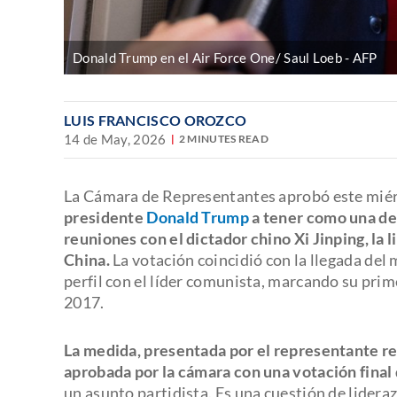
Donald Trump en el Air Force One/ Saul Loeb
AFP
LUIS FRANCISCO OROZCO
14 de May, 2026
2 MINUTES READ
La Cámara de Representantes aprobó este mié
presidente
Donald Trump
a tener como una de 
reuniones con el dictador chino Xi Jinping, la
China.
La votación coincidió con la llegada del
perfil con el líder comunista, marcando su prime
2017.
La medida, presentada por el representante re
aprobada por la cámara con una votación final 
un asunto partidista. Es una cuestión de lider