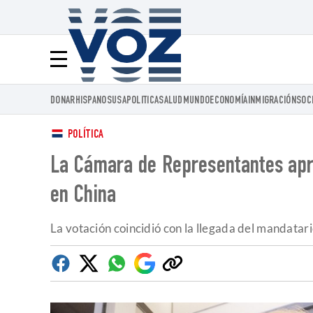
Voz.us
Menú
DONAR
HISPANOS
USA
POLITICA
SALUD
MUNDO
ECONOMÍA
INMIGRACIÓN
SOC
POLÍTICA
La Cámara de Representantes apru
en China
La votación coincidió con la llegada del mandatario
Facebook
Twitter
Whatsapp
Google
Copiar
Discover
enlace