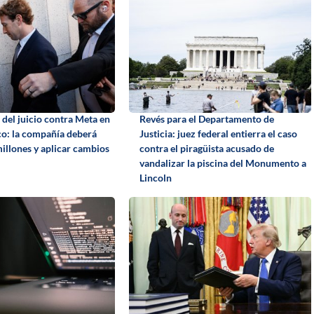
 del juicio contra Meta en
Revés para el Departamento de
o: la compañía deberá
Justicia: juez federal entierra el caso
illones y aplicar cambios
contra el piragüista acusado de
vandalizar la piscina del Monumento a
Lincoln