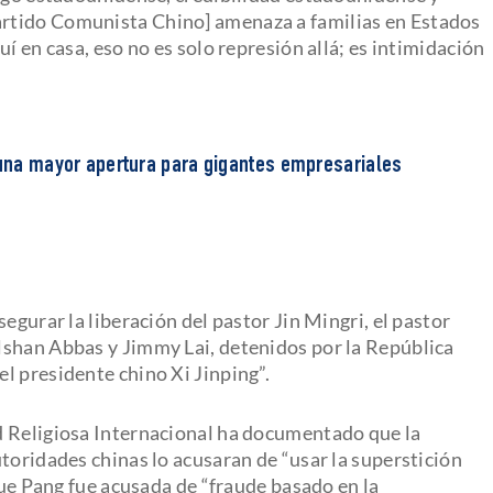
rtido Comunista Chino] amenaza a familias en Estados
í en casa, eso no es solo represión allá; es intimidación
g una mayor apertura para gigantes empresariales
egurar la liberación del pastor Jin Mingri, el pastor
lshan Abbas y Jimmy Lai, detenidos por la República
l presidente chino Xi Jinping”.
d Religiosa Internacional ha documentado que la
toridades chinas lo acusaran de “usar la superstición
que Pang fue acusada de “fraude basado en la