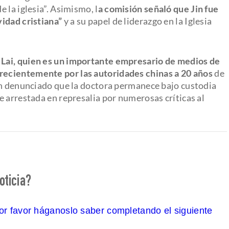
 la iglesia”. Asimismo, l
a comisión señaló que Jin fue
idad cristiana”
y a su papel de liderazgo en la Iglesia
e
Lai, quien es un importante empresario de medios de
recientemente por las autoridades chinas a 20 años
de
an denunciado que la doctora permanece bajo custodia
e arrestada en represalia por numerosas críticas al
oticia?
por favor háganoslo saber completando el siguiente