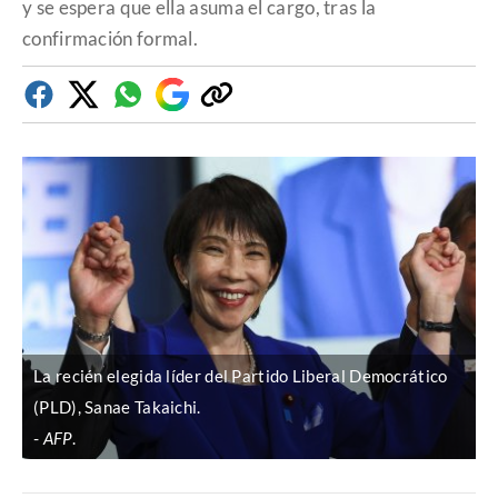
y se espera que ella asuma el cargo, tras la
confirmación formal.
Facebook
Twitter
Whatsapp
Google
Copiar
Discover
enlace
La recién elegida líder del Partido Liberal Democrático
(PLD), Sanae Takaichi.
AFP
.