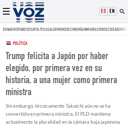
Voz.us
ESPAÑOL
ENGLISH
Menú
DONAR
HISPANOS
USA
POLITICA
SALUD
MUNDO
ECONOMÍA
INMIGRACIÓN
SOCIEDAD
ENTRE
POLÍTICA
Trump felicita a Japón por haber
elegido, por primera vez en su
historia, a una mujer como primera
ministra
Sin embargo, técnicamente Takaichi aún no se ha
convertido en primera ministra. El PLD mantiene
actualmente la pluralidad en la cámara baja japonesa