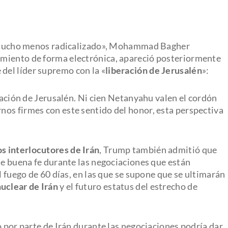
y «mucho menos radicalizado», Mohammad Bagher
miento de forma electrónica, apareció posteriormente
del líder supremo con la «
liberación de Jerusalén
»:
eración de Jerusalén. Ni cien Netanyahu valen el cordón
os firmes con este sentido del honor, esta perspectiva
os interlocutores de Irán
, Trump también admitió que
de buena fe durante las negociaciones que están
l fuego de 60 días, en las que se supone que se ultimarán
nuclear de Irán
y el futuro estatus del estrecho de
o por parte de Irán durante las negociaciones podría dar