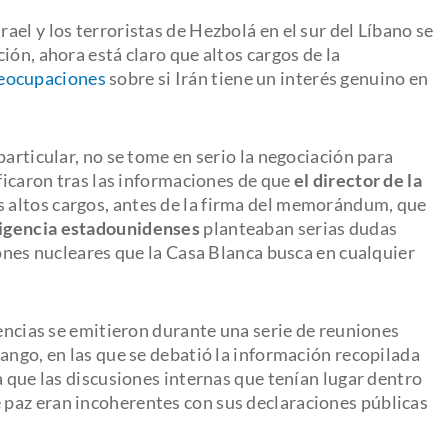
el y los terroristas de Hezbolá en el sur del Líbano se
ión, ahora está claro que altos cargos de la
eocupaciones
sobre si Irán tiene un interés genuino en
particular, no se tome en serio la negociación para
ificaron tras las informaciones de que
el director de la
s altos cargos, antes de la firma del memorándum, que
eligencia estadounidenses
planteaban serias dudas
iones nucleares que la Casa Blanca busca en cualquier
tencias se emitieron durante una serie de reuniones
ango, en las que se debatió la información recopilada
a que las discusiones internas que tenían lugar dentro
 paz eran incoherentes con sus declaraciones públicas