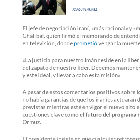
JOAQUÍN NÚÑEZ
El jefe de negociación iraní, «más racional» 
Ghalibaf, quien firmó el memorando de entendi
en televisión, donde
prometió
vengar la muerte 
«La justicia para nuestro imán reside en la lib
del zapato de nuestro líder. Debemos mantenern
y este ideal, y llevar a cabo esta misión».
A pesar de estos comentarios positivos sobre
l
no había garantías de que los iraníes actuaran 
previstas mientras esté en vigor el nuevo alto e
cuestiones clave como
el futuro del programa 
Ormuz.
El presidente insiste en que cualquier retroces