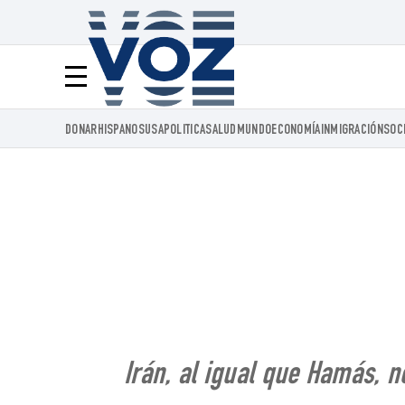
Voz.us
Menú
DONAR
HISPANOS
USA
POLITICA
SALUD
MUNDO
ECONOMÍA
INMIGRACIÓN
SOC
Irán, al igual que Hamás, n