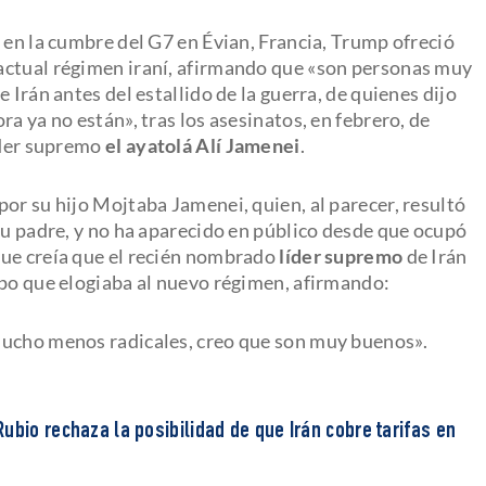
 en la cumbre del G7 en Évian, Francia, Trump ofreció
l actual régimen iraní, afirmando que «son personas muy
 Irán antes del estallido de la guerra, de quienes dijo
a ya no están», tras los asesinatos, en febrero, de
líder supremo
el ayatolá Alí Jamenei
.
or su hijo Mojtaba Jamenei, quien, al parecer, resultó
su padre, y no ha aparecido en público desde que ocupó
 que creía que el recién nombrado
líder supremo
de Irán
mpo que elogiaba al nuevo régimen, afirmando:
mucho menos radicales, creo que son muy buenos».
ubio rechaza la posibilidad de que Irán cobre tarifas en