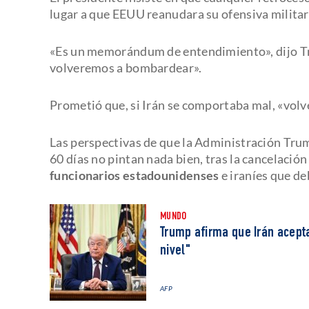
lugar a que EEUU reanudara su ofensiva militar
«Es un memorándum de entendimiento», dijo 
volveremos a bombardear».
Prometió que, si Irán se comportaba mal, «volv
Las perspectivas de que la Administración Trum
60 días no pintan nada bien, tras la cancelació
funcionarios estadounidenses
e iraníes que de
MUNDO
Trump afirma que Irán acept
nivel"
AFP