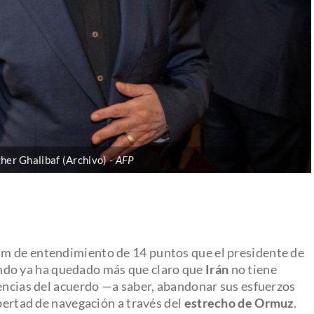
her Ghalibaf (Archivo)
AFP
m de entendimiento de 14 puntos que el presidente de
ndo ya ha quedado más que claro que
Irán
no tiene
gencias del acuerdo —a saber, abandonar sus esfuerzos
ibertad de navegación a través del
estrecho de Ormuz
.