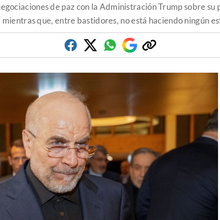
s negociaciones de paz con la Administración Trump sobre s
 mientras que, entre bastidores, no está haciendo ningún es
Facebook
Twitter
Whatsapp
Google
Copiar
Discover
enlace