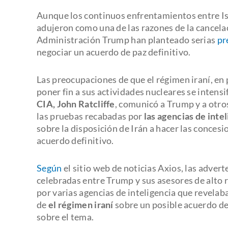
Aunque los continuos enfrentamientos entre Isra
adujeron como una de las razones de la cancelac
Administración Trump han planteado serias
pr
negociar un acuerdo de paz definitivo.
Las preocupaciones de que el régimen iraní, en 
poner fin a sus actividades nucleares se intens
CIA, John Ratcliffe
, comunicó a Trump y a otro
las pruebas recabadas por
las agencias de int
sobre la disposición de Irán a hacer las conces
acuerdo definitivo.
Según
el sitio web de noticias Axios, las adver
celebradas entre Trump y sus asesores de alto r
por varias agencias de inteligencia que revelab
de
el régimen iraní
sobre un posible acuerdo de
sobre el tema.