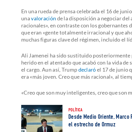
En una rueda de prensa celebrada el 16 de junio
una
valoración
de la disposición a negociar de
racionales», en contraste con los gobernantes de
que eran «gente totalmente irracional y que ahor
muchas figuras clave del régimen, incluido el 
Ali Jamenei ha sido sustituido posteriormente p
herido en el atentado que acabó con la vida de 
el cargo. Aun así, Trump
declaró
el 17 de junio
era «más joven. Creo que más racional», al tie
«Creo que son muy inteligentes, creo que son 
POLÍTICA
Desde Medio Oriente, Marco R
el estrecho de Ormuz