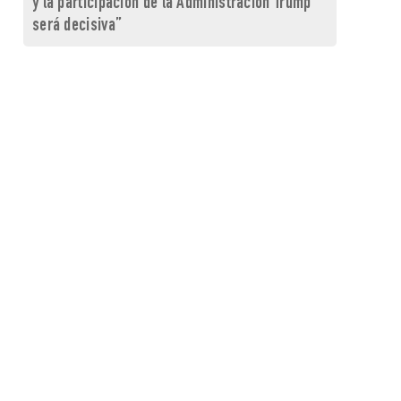
y la participación de la Administración Trump
será decisiva”