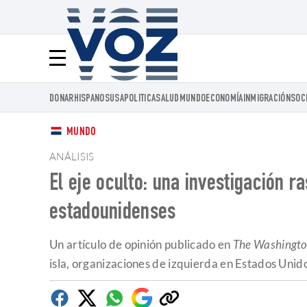
Voz.us
Menú
DONAR
HISPANOS
USA
POLITICA
SALUD
MUNDO
ECONOMÍA
INMIGRACIÓN
SOC
MUNDO
ANÁLISIS
El eje oculto: una investigación r
estadounidenses
Un artículo de opinión publicado en
The Washingto
isla, organizaciones de izquierda en Estados Unid
Facebook
Twitter
Whatsapp
Google
Copiar