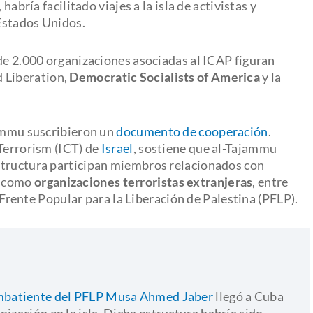
habría facilitado viajes a la isla de activistas y
Estados Unidos.
 de 2.000 organizaciones asociadas al ICAP figuran
d Liberation,
Democratic Socialists of America
y la
jammu suscribieron un
documento de cooperación
.
-Terrorism (ICT) de
Israel
, sostiene que al-Tajammu
structura participan miembros relacionados con
s como
organizaciones terroristas extranjeras
, entre
l Frente Popular para la Liberación de Palestina (PFLP).
batiente del PFLP Musa Ahmed Jaber
llegó a Cuba
ización en la isla. Dicha estructura habría sido