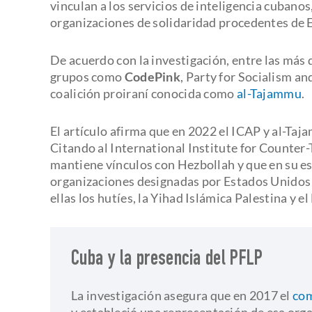
vinculan a los servicios de inteligencia cubanos, 
organizaciones de solidaridad procedentes de 
De acuerdo con la investigación, entre las más
grupos como
CodePink
, Party for Socialism an
coalición proiraní conocida como
al-Tajammu
.
El artículo afirma que en 2022 el ICAP y al-Ta
Citando al International Institute for Counter
mantiene vínculos con Hezbollah y que en su e
organizaciones designadas por Estados Unido
ellas los hutíes, la Yihad Islámica Palestina y e
Cuba y la presencia del PFLP
La investigación asegura que en 2017 el
com
y estableció una representación de esa organ