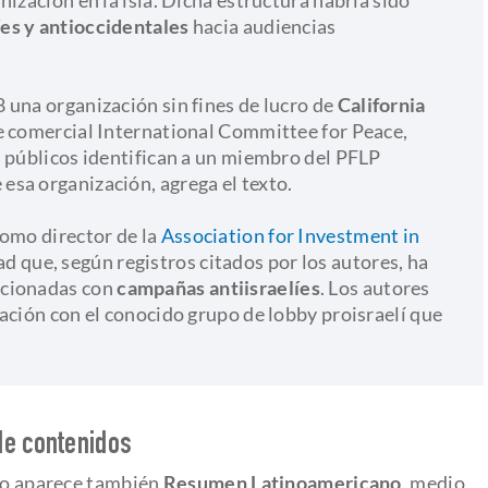
íes y antioccidentales
hacia audiencias
 una organización sin fines de lucro de
California
e comercial International Committee for Peace,
s públicos identifican a un miembro del PFLP
sa organización, agrega el texto.
como director de la
Association for Investment in
ad que, según registros citados por los autores, ha
acionadas con
campañas antiisraelíes
. Los autores
ación con el conocido grupo de lobby proisraelí que
de contenidos
ulo aparece también
Resumen Latinoamericano
, medio