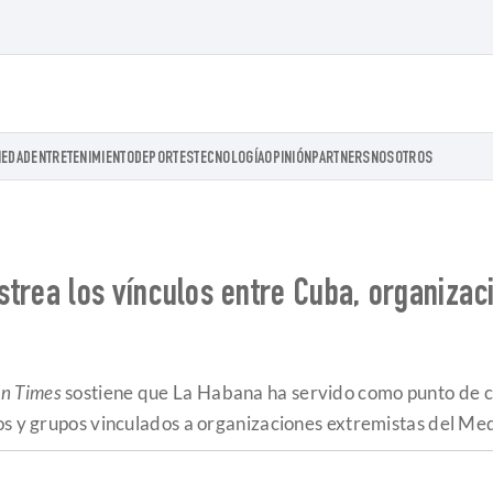
IEDAD
ENTRETENIMIENTO
DEPORTES
TECNOLOGÍA
OPINIÓN
PARTNERS
NOSOTROS
astrea los vínculos entre Cuba, organizac
n Times
sostiene que La Habana ha servido como punto de c
os y grupos vinculados a organizaciones extremistas del Me