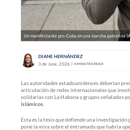
Un manifestante pro-Cuba en una marcha palestina (
DIANE HERNÁNDEZ
3 de June, 2026
4 MINUTES READ
Las autoridades estadounidenses deberían pres
articulación de redes internacionales que invo
solidarias con La Habana y grupos señalados po
islámicos
.
Esta es la tesis que defiende una investigación
pone la mira sobre el entramado que habría ope