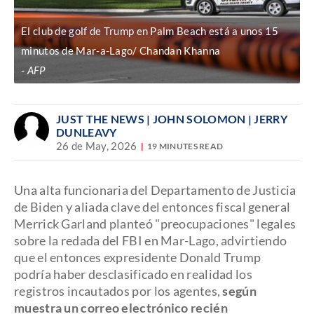
El club de golf de Trump en Palm Beach está a unos 15
minutos de Mar-a-Lago/ Chandan Khanna
AFP
JUST THE NEWS
| JOHN SOLOMON | JERRY
DUNLEAVY
26 de May, 2026
19 MINUTES READ
Una alta funcionaria del Departamento de Justicia
de Biden y aliada clave del entonces fiscal general
Merrick Garland planteó "preocupaciones" legales
sobre la redada del FBI en Mar-Lago, advirtiendo
que el entonces expresidente Donald Trump
podría haber desclasificado en realidad los
registros incautados por los agentes,
según
muestra un correo electrónico recién