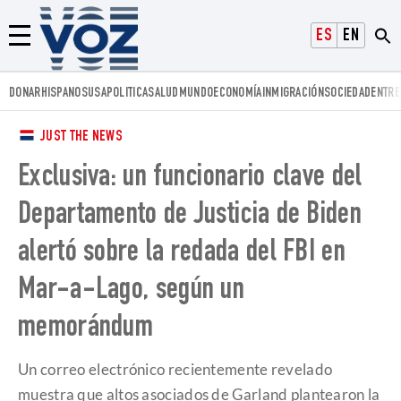
Voz.us
ESPAÑOL
ENGLISH
Menú
DONAR
HISPANOS
USA
POLITICA
SALUD
MUNDO
ECONOMÍA
INMIGRACIÓN
SOCIEDAD
ENTRE
JUST THE NEWS
Exclusiva: un funcionario clave del
Departamento de Justicia de Biden
alertó sobre la redada del FBI en
Mar-a-Lago, según un
memorándum
Un correo electrónico recientemente revelado
muestra que altos asociados de Garland plantearon la