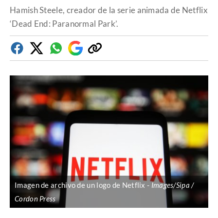
Hamish Steele, creador de la serie animada de Netflix
‘Dead End: Paranormal Park’.
Facebook
Twitter
Whatsapp
Google
Copiar
Discover
enlace
Imagen de archivo de un logo de Netflix
Images/Sipa /
Cordon Press