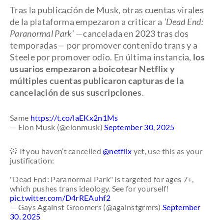
Tras la publicación de Musk, otras cuentas virales
de la plataforma empezaron a criticar a
‘Dead End:
Paranormal Park
’ —cancelada en 2023 tras dos
temporadas— por promover contenido trans y a
Steele por promover odio. En última instancia,
los
usuarios empezaron a boicotear Netflix y
múltiples cuentas publicaron capturas de la
cancelación de sus suscripciones
.
Same
https://t.co/laEKx2n1Ms
— Elon Musk (@elonmusk)
September 30, 2025
🚨 If you haven’t cancelled
@netflix
yet, use this as your
justification:
"Dead End: Paranormal Park" is targeted for ages 7+,
which pushes trans ideology. See for yourself!
pic.twitter.com/D4rREAuhf2
— Gays Against Groomers (@againstgrmrs)
September
30, 2025