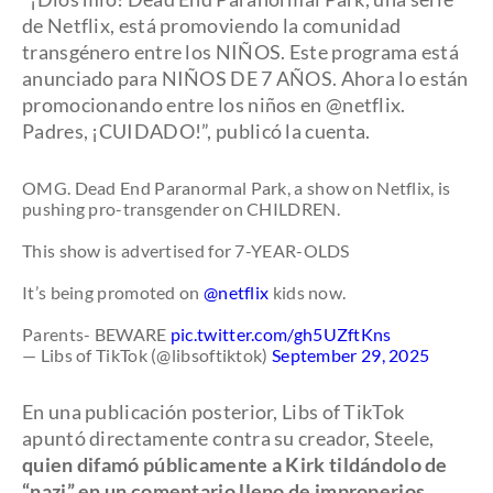
de Netflix, está promoviendo la comunidad
transgénero entre los NIÑOS. Este programa está
anunciado para NIÑOS DE 7 AÑOS. Ahora lo están
promocionando entre los niños en @netflix.
Padres, ¡CUIDADO!”, publicó la cuenta.
OMG. Dead End Paranormal Park, a show on Netflix, is
pushing pro-transgender on CHILDREN.
This show is advertised for 7-YEAR-OLDS
It’s being promoted on
@netflix
kids now.
Parents- BEWARE
pic.twitter.com/gh5UZftKns
— Libs of TikTok (@libsoftiktok)
September 29, 2025
En una publicación posterior, Libs of TikTok
apuntó directamente contra su creador, Steele,
quien difamó públicamente a Kirk tildándolo de
“nazi” en un comentario lleno de improperios
.