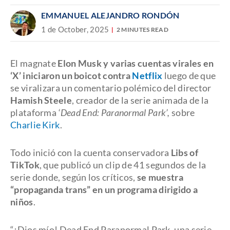
EMMANUEL ALEJANDRO RONDÓN
1 de October, 2025
2 MINUTES READ
El magnate
Elon Musk y varias cuentas virales en
‘X’ iniciaron un boicot contra
Netflix
luego de que
se viralizara un comentario polémico del director
Hamish Steele
, creador de la serie animada de la
plataforma
‘Dead End: Paranormal Park’,
sobre
Charlie Kirk
.
Todo inició con la cuenta conservadora
Libs of
TikTok
, que publicó un clip de 41 segundos de la
serie donde, según los críticos,
se muestra
“propaganda trans” en un programa dirigido a
niños
.
“¡Dios mío! Dead End Paranormal Park, una serie