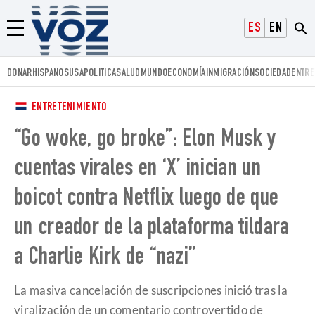
Voz.us
ESPAÑOL
ENGLISH
Menú
DONAR
HISPANOS
USA
POLITICA
SALUD
MUNDO
ECONOMÍA
INMIGRACIÓN
SOCIEDAD
ENTRE
ENTRETENIMIENTO
“Go woke, go broke”: Elon Musk y
cuentas virales en ‘X’ inician un
boicot contra Netflix luego de que
un creador de la plataforma tildara
a Charlie Kirk de “nazi”
La masiva cancelación de suscripciones inició tras la
viralización de un comentario controvertido de