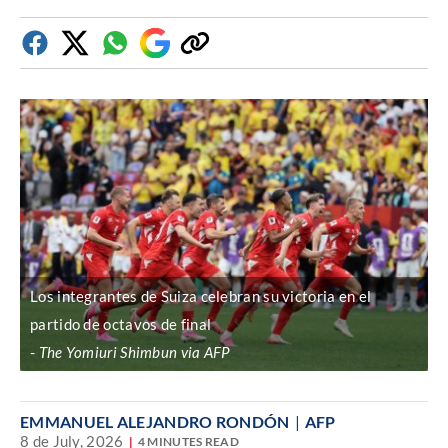
Facebook
Twitter
Whatsapp
Google
Copiar
Discover
enlace
Los integrantes de Suiza celebran su victoria en el
partido de octavos de final
The Yomiuri Shimbun via AFP
EMMANUEL ALEJANDRO RONDÓN
AFP
8 de July, 2026
4 MINUTES READ