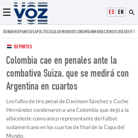
Voz.us
ESPAÑOL
ENGLISH
Menú
DONAR
HISPANOS
USA
POLITICA
SALUD
MUNDO
ECONOMÍA
INMIGRACIÓN
SOCIEDAD
ENTRE
DEPORTES
Colombia cae en penales ante la
combativa Suiza, que se medirá con
Argentina en cuartos
Los fallos de tiro penal de Davinson Sánchez y Cucho
Hernández condenaron a una Colombia que dejó a la
albiceleste como único representante del fútbol
sudamericano en los cuartos de final de la Copa del
Mundo.