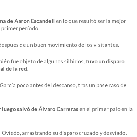
na de Aaron Escandell
en lo que resultó ser la mejor
 primer período.
 después de un buen movimiento de los visitantes.
bién fue objeto de algunos silbidos,
tuvo un disparo
l de la red.
García poco antes del descanso, tras un pase raso de
y luego salvó de Álvaro Carreras
en el primer palo en la
l Oviedo, arrastrando su disparo cruzado y desviado.