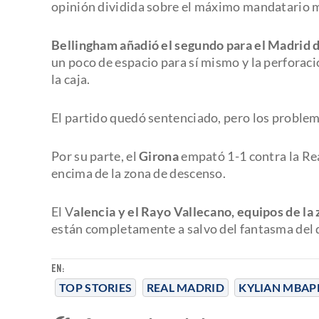
opinión dividida sobre el máximo mandatario m
Bellingham añadió el segundo para el Madrid 
un poco de espacio para sí mismo y la perforac
la caja.
El partido quedó sentenciado, pero los problem
Por su parte, el
Girona
empató 1-1 contra la Rea
encima de la zona de descenso.
El V
alencia y el Rayo Vallecano, equipos de la
están completamente a salvo del fantasma del 
EN:
TOP STORIES
REAL MADRID
KYLIAN MBAP