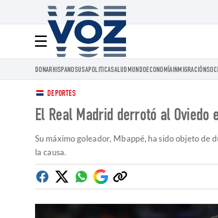
Voz.us
Menú
DONAR
HISPANOS
USA
POLITICA
SALUD
MUNDO
ECONOMÍA
INMIGRACIÓN
SOC
DEPORTES
El Real Madrid derrotó al Oviedo 
Su máximo goleador, Mbappé, ha sido objeto de dur
la causa.
Facebook
Twitter
Whatsapp
Google
Copiar
Discover
enlace