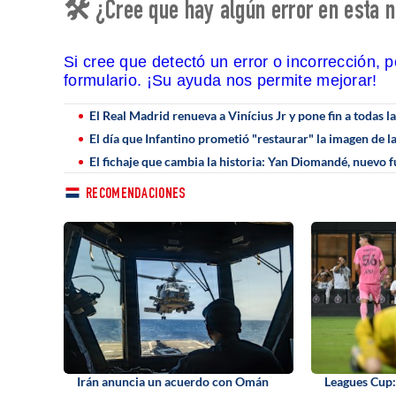
🛠 ¿Cree que hay algún error en esta n
Si cree que detectó un error o incorrección, 
formulario. ¡Su ayuda nos permite mejorar!
El Real Madrid renueva a Vinícius Jr y pone fin a todas 
El día que Infantino prometió "restaurar" la imagen de l
El fichaje que cambia la historia: Yan Diomandé, nuevo f
RECOMENDACIONES
Irán anuncia un acuerdo con Omán
Leagues Cup: 