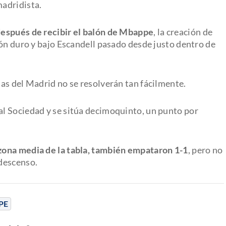
adridista.
después de recibir el balón de Mbappe
, la creación de
ión duro y bajo Escandell pasado desde justo dentro de
as del Madrid no se resolverán tan fácilmente.
l Sociedad y se sitúa decimoquinto, un punto por
 zona media de la tabla, también empataron 1-1
, pero no
descenso.
PE