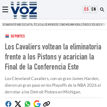
Voz.us
ESPAÑOL
ENGLISH
Menú
DONAR
HISPANOS
USA
POLITICA
SALUD
MUNDO
ECONOMÍA
INMIGRACIÓN
SOCIEDAD
ENTRE
DEPORTES
Los Cavaliers voltean la eliminatoria
frente a los Pistons y acarician la
Final de la Conferencia Este
Los Cleveland Cavaliers, con un gran James Harden,
dieron un gran paso en los Playoffs de la NBA 2026 al
derrotar a los Detroit Pistons en Michigan.
Facebook
Twitter
Whatsapp
Google
Copiar