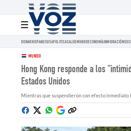
Voz.us
Menú
DONAR
HISPANOS
USA
POLITICA
SALUD
MUNDO
ECONOMÍA
INMIGRACIÓN
SOC
MUNDO
Hong Kong responde a los "intimi
Estados Unidos
Mientras que suspendieron con efecto inmediato lo
Facebook
Twitter
Whatsapp
Google
Copiar
Discover
enlace