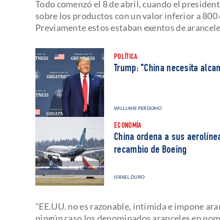
Todo comenzó el 8 de abril, cuando el president
sobre los productos con un valor inferior a 80
Previamente estos estaban exentos de arancele
POLÍTICA
Trump: "China necesita alca
WILLIAMS PERDOMO
ECONOMÍA
China ordena a sus aerolíne
recambio de Boeing
ISRAEL DURO
"EE.UU. no es razonable, intimida e impone ar
ningún caso los denominados aranceles en nomb