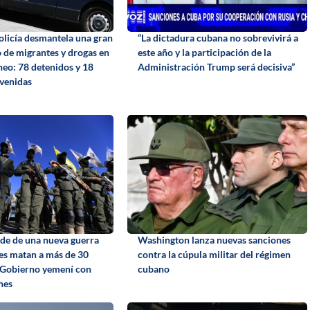
policía desmantela una gran
“La dictadura cubana no sobrevivirá a
o de migrantes y drogas en
este año y la participación de la
neo: 78 detenidos y 18
Administración Trump será decisiva”
rvenidas
de de una nueva guerra
Washington lanza nuevas sanciones
tíes matan a más de 30
contra la cúpula militar del régimen
 Gobierno yemení con
cubano
nes