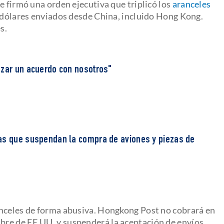
e firmó una orden ejecutiva que triplicó los
aranceles
0 dólares enviados desde China, incluido Hong Kong.
s.
nzar un acuerdo con nosotros"
as que suspendan la compra de aviones y piezas de
anceles de forma abusiva. Hongkong Post no cobrará en
re de EE.UU. y suspenderá la aceptación de envíos