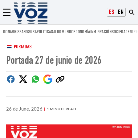
Voz.us
ESPAÑOL
ENGLISH
Menú
DONAR
HISPANOS
USA
POLITICA
SALUD
MUNDO
ECONOMÍA
INMIGRACIÓN
SOCIEDAD
ENTRE
PORTADAS
Portada 27 de junio de 2026
Facebook
Twitter
Whatsapp
Google
Copiar
Discover
enlace
26 de June, 2026
1 MINUTE READ