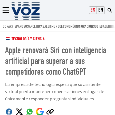
Voz.us
ESPAÑOL
ENGLISH
Menú
DONAR
HISPANOS
USA
POLITICA
SALUD
MUNDO
ECONOMÍA
INMIGRACIÓN
SOCIEDAD
ENTRE
TECNOLOGÍA Y CIENCIA
Apple renovará Siri con inteligencia
artificial para superar a sus
competidores como ChatGPT
La empresa de tecnología espera que su asistente
virtual pueda mantener conversaciones en lugar de
únicamente responder preguntas individuales.
Facebook
Twitter
Whatsapp
Google
Copiar