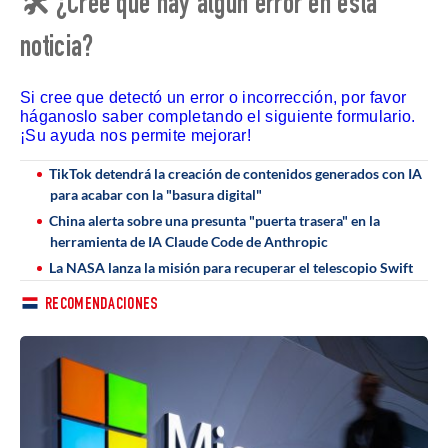
🛠 ¿Cree que hay algún error en esta
noticia?
Si cree que detectó un error o incorrección, por favor
háganoslo saber completando el siguiente formulario.
¡Su ayuda nos permite mejorar!
TikTok detendrá la creación de contenidos generados con IA
para acabar con la "basura digital"
China alerta sobre una presunta "puerta trasera" en la
herramienta de IA Claude Code de Anthropic
La NASA lanza la misión para recuperar el telescopio Swift
RECOMENDACIONES