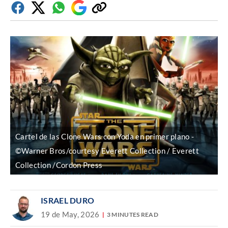
Facebook
Twitter
Whatsapp
Google
Copiar
Discover
enlace
Cartel de las Clone Wars con Yoda en primer plano
©Warner Bros/courtesy Everett Collection / Everett
Collection /Cordon Press
ISRAEL DURO
19 de May, 2026
3 MINUTES READ