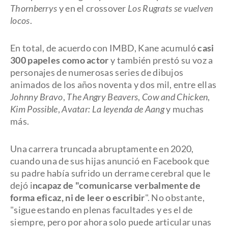
Thornberrys
y en el crossover
Los Rugrats se vuelven
locos
.
En total, de acuerdo con IMBD, Kane acumuló
casi
300 papeles como actor
y también prestó su voz a
personajes de numerosas series de dibujos
animados de los años noventa y dos mil, entre ellas
Johnny Bravo
,
The Angry Beavers
,
Cow and Chicken
,
Kim Possible
,
Avatar: La leyenda de Aang
y muchas
más.
Una carrera truncada abruptamente en 2020,
cuando una de sus hijas anunció en Facebook que
su padre había sufrido un derrame cerebral que le
dejó i
ncapaz de "comunicarse verbalmente de
forma eficaz, ni de leer o escribir
". No obstante,
"sigue estando en plenas facultades y es el de
siempre, pero por ahora solo puede articular unas