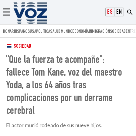
Voz.us
ESPAÑOL
ENGLISH
Menú
DONAR
HISPANOS
USA
POLITICA
SALUD
MUNDO
ECONOMÍA
INMIGRACIÓN
SOCIEDAD
ENTRE
SOCIEDAD
"Que la fuerza te acompañe":
fallece Tom Kane, voz del maestro
Yoda, a los 64 años tras
complicaciones por un derrame
cerebral
El actor murió rodeado de sus nueve hijos.